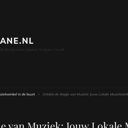
LANE.NL
at Met Metal En Muziek Te Maken Heeft
ziekwinkel in de buurt
>
Ontdek de Magie van Muziek: Jouw Lokale Muziekwinke
e van Muziek: Jouw Lokale 