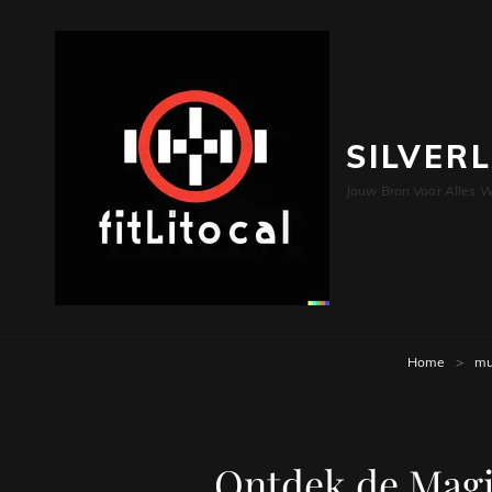
SILVER
Jouw Bron Voor Alles W
Home
>
mu
Ontdek de Magi