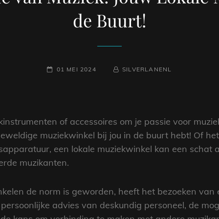
de Buurt!
GEPLAATST
NAAMREGEL
BYLINE
01 MEI 2024
SILVERLANENL
OP
kinstrumenten of accessoires om je passie voor muzi
geweldige muziekwinkel bij jou in de buurt hebt! Of he
dsapparatuur, een lokale muziekwinkel kan een schat
erde muzikanten.
inkelen de norm is geworden, heeft het bezoeken van 
persoonlijke advies van deskundig personeel, de moge
n de kans om verbinding te maken met andere muzika