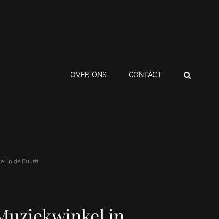
ZOEK
OVER ONS
CONTACT
l in de Buurt!
Muziekwinkel in