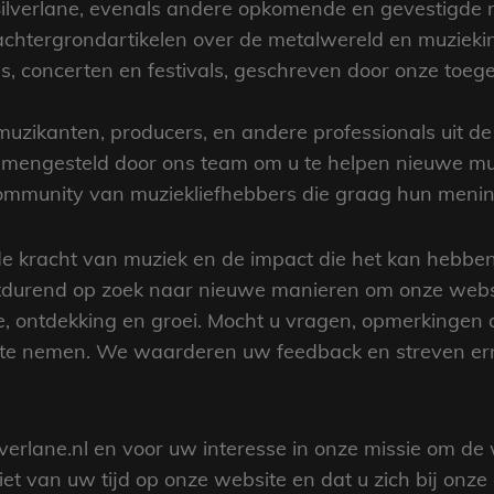
 Silverlane, evenals andere opkomende en gevestigde
chtergrondartikelen over de metalwereld en muziekin
s, concerten en festivals, geschreven door onze toe
zikanten, producers, en andere professionals uit de 
samengesteld door ons team om u te helpen nieuwe mu
community van muziekliefhebbers die graag hun menin
 de kracht van muziek en de impact die het kan hebb
durend op zoek naar nieuwe manieren om onze websi
ie, ontdekking en groei. Mocht u vragen, opmerkingen 
 te nemen. We waarderen uw feedback en streven ern
erlane.nl en voor uw interesse in onze missie om de
et van uw tijd op onze website en dat u zich bij on