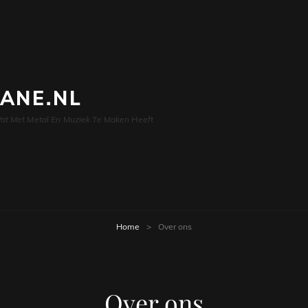
LANE.NL
at Met Metal En Muziek Te Maken Heeft
Home
>
Over ons
Over ons