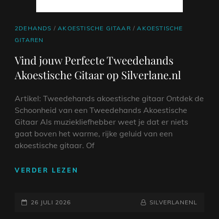
CAT
2DEHANDS
/
AKOESTISCHE GITAAR
/
AKOESTISCHE
LINKS
GITAREN
Vind jouw Perfecte Tweedehands
Akoestische Gitaar op Silverlane.nl
Artikel: Tweedehands akoestische gitaar Ontdek de
Schoonheid van een Tweedehands Akoestische
Gitaar Als muziekliefhebber weet je dat er niets
gaat boven het warme, rijke geluid van een
akoestische gitaar. Of
VIND
VERDER LEZEN
JOUW
PERFECTE
GEPLAATST
TWEEDEHANDS
NAAMREGEL
BYLINE
26 JULI 2026
SILVERLANENL
AKOESTISCHE
OP