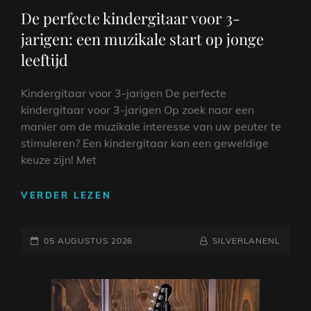
LINKS
De perfecte kindergitaar voor 3-
jarigen: een muzikale start op jonge
leeftijd
Kindergitaar voor 3-jarigen De perfecte
kindergitaar voor 3-jarigen Op zoek naar een
manier om de muzikale interesse van uw peuter te
stimuleren? Een kindergitaar kan een geweldige
keuze zijn! Met
DE
VERDER LEZEN
PERFECTE
KINDERGITAAR
GEPLAATST
VOOR
NAAMREGEL
BYLINE
05 AUGUSTUS 2026
SILVERLANENL
3-
OP
JARIGEN:
EEN
MUZIKALE