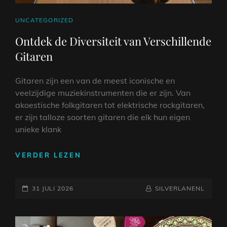
CAT
UNCATEGORIZED
LINKS
Ontdek de Diversiteit van Verschillende
Gitaren
Gitaren zijn een van de meest iconische en
veelzijdige muziekinstrumenten die er zijn. Van
akoestische folkgitaren tot elektrische rockgitaren,
er zijn talloze soorten gitaren die elk hun eigen
unieke klank
ONTDEK
VERDER LEZEN
DE
DIVERSITEIT
GEPLAATST
VAN
NAAMREGEL
BYLINE
31 JULI 2026
SILVERLANENL
VERSCHILLENDE
OP
GITAREN