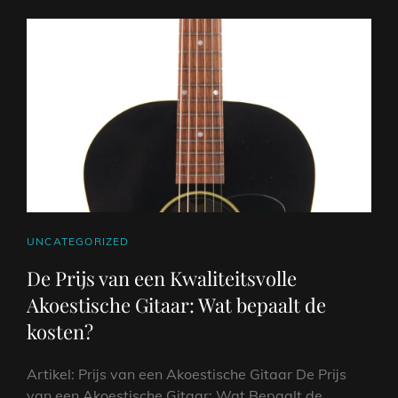
GITAAR
OP
SILVERLANE.NL
CAT
UNCATEGORIZED
LINKS
De Prijs van een Kwaliteitsvolle
Akoestische Gitaar: Wat bepaalt de
kosten?
Artikel: Prijs van een Akoestische Gitaar De Prijs
van een Akoestische Gitaar: Wat Bepaalt de