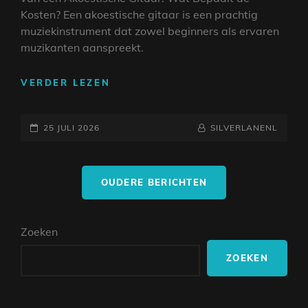
Kosten? Een akoestische gitaar is een prachtig
muziekinstrument dat zowel beginners als ervaren
muzikanten aanspreekt.
DE
VERDER LEZEN
PRIJS
VAN
GEPLAATST
EEN
NAAMREGEL
BYLINE
25 JULI 2026
SILVERLANENL
KWALITEITSVOLLE
OP
AKOESTISCHE
Berichtnavigatie
GITAAR:
OUDERE BERICHTEN
WAT
BEPAALT
DE
Zoeken
KOSTEN?
ZOEKEN