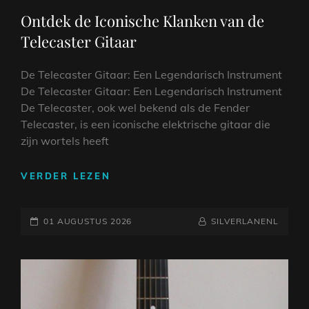
LINKS
Ontdek de Iconische Klanken van de
Telecaster Gitaar
De Telecaster Gitaar: Een Legendarisch Instrument
De Telecaster Gitaar: Een Legendarisch Instrument
De Telecaster, ook wel bekend als de Fender
Telecaster, is een iconische elektrische gitaar die
zijn wortels heeft
ONTDEK
VERDER LEZEN
DE
ICONISCHE
GEPLAATST
KLANKEN
NAAMREGEL
BYLINE
01 AUGUSTUS 2026
SILVERLANENL
VAN
OP
DE
TELECASTER
GITAAR