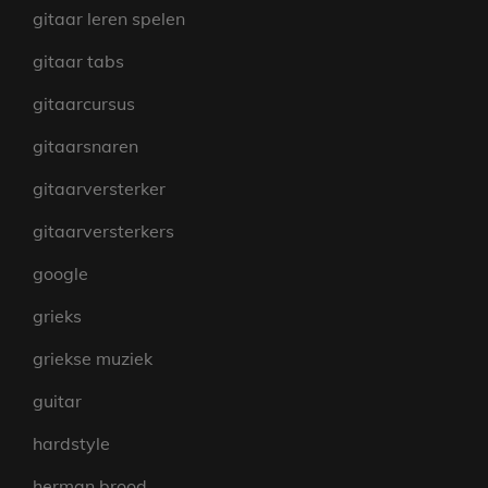
gitaar leren spelen
gitaar tabs
gitaarcursus
gitaarsnaren
gitaarversterker
gitaarversterkers
google
grieks
griekse muziek
guitar
hardstyle
herman brood