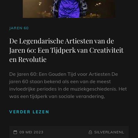
DE
JAREN
60
CAT
JAREN 60
LINKS
De Legendarische Artiesten van de
Jaren 60: Een Tijdperk van Creativiteit
en Revolutie
De Jaren 60: Een Gouden Tijd voor Artiesten De
jaren 60 staan bekend als een van de meest
invloedrijke periodes in de muziekgeschiedenis. Het
was een tijdperk van sociale verandering,
DE
VERDER LEZEN
LEGENDARISCHE
ARTIESTEN
GEPLAATST
VAN
NAAMREGEL
BYLINE
09 MEI 2023
SILVERLANENL