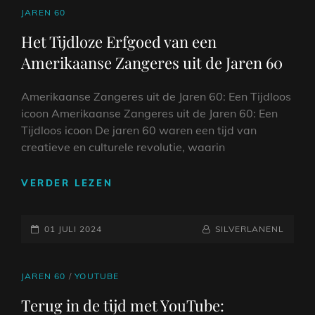
CAT
JAREN 60
LINKS
Het Tijdloze Erfgoed van een
Amerikaanse Zangeres uit de Jaren 60
Amerikaanse Zangeres uit de Jaren 60: Een Tijdloos
icoon Amerikaanse Zangeres uit de Jaren 60: Een
Tijdloos icoon De jaren 60 waren een tijd van
creatieve en culturele revolutie, waarin
HET
VERDER LEZEN
TIJDLOZE
ERFGOED
GEPLAATST
VAN
NAAMREGEL
BYLINE
01 JULI 2024
SILVERLANENL
EEN
OP
AMERIKAANSE
ZANGERES
CAT
JAREN 60
/
YOUTUBE
UIT
LINKS
Terug in de tijd met YouTube:
DE