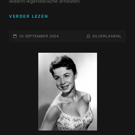
waarin legendarische artiesten
DE
VERDER LEZEN
TIJDLOZE
KLANKEN
GEPLAATST
VAN
NAAMREGEL
BYLINE
15 SEPTEMBER 2024
SILVERLANENL
OUDE
OP
LIEDJES
UIT
DE
JAREN
60