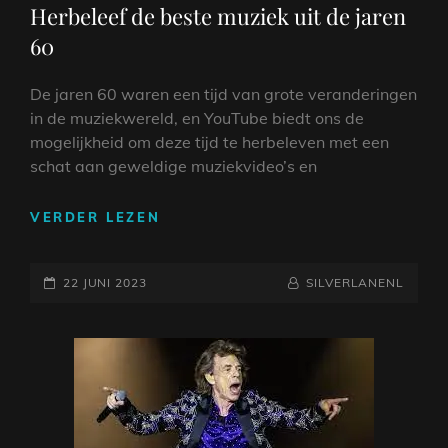
Herbeleef de beste muziek uit de jaren
JAREN
60
60
De jaren 60 waren een tijd van grote veranderingen
in de muziekwereld, en YouTube biedt ons de
mogelijkheid om deze tijd te herbeleven met een
schat aan geweldige muziekvideo’s en
TERUG
VERDER LEZEN
IN
DE
GEPLAATST
TIJD
NAAMREGEL
BYLINE
22 JUNI 2023
SILVERLANENL
MET
OP
YOUTUBE:
HERBELEEF
DE
BESTE
MUZIEK
UIT