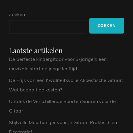
DE
OP
JAREN
Zoeken
60:
EEN
ZOEKEN
TIJDPERK
VAN
CREATIVITEIT
EN
Laatste artikelen
REVOLUTIE
De perfecte kindergitaar voor 3-jarigen: een
muzikale start op jonge leeftijd
De Prijs van een Kwaliteitsvolle Akoestische Gitaar:
Wat bepaalt de kosten?
Ontdek de Verschillende Soorten Snaren voor de
Gitaar
Stijlvolle Muurhanger voor Je Gitaar: Praktisch en
Decoratief