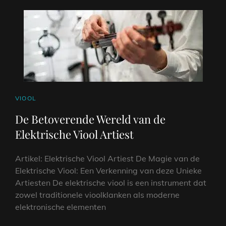
CAT
VIOOL
LINKS
De Betoverende Wereld van de
Elektrische Viool Artiest
Artikel: Elektrische Viool Artiest De Magie van de
Elektrische Viool: Een Verkenning van deze Unieke
Artiesten De elektrische viool is een instrument dat
zowel traditionele vioolklanken als moderne
elektronische elementen