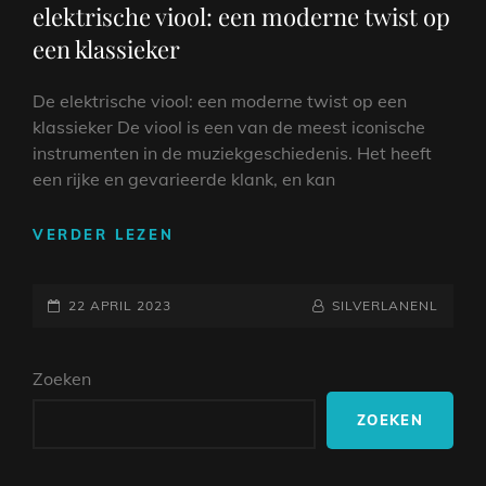
elektrische viool: een moderne twist op
een klassieker
De elektrische viool: een moderne twist op een
klassieker De viool is een van de meest iconische
instrumenten in de muziekgeschiedenis. Het heeft
een rijke en gevarieerde klank, en kan
ONTDEK
VERDER LEZEN
DE
VEELZIJDIGHEID
GEPLAATST
VAN
NAAMREGEL
BYLINE
22 APRIL 2023
SILVERLANENL
DE
OP
ELEKTRISCHE
Zoeken
VIOOL:
EEN
ZOEKEN
MODERNE
TWIST
OP