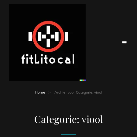
Home
>
Archief voor
Categorie:
viool
Categorie:
viool