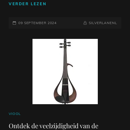
DE
VERDER LEZEN
BETOVERENDE
WERELD
GEPLAATST
VAN
NAAMREGEL
BYLINE
09 SEPTEMBER 2024
SILVERLANENL
DE
OP
ELEKTRISCHE
VIOOL
ARTIEST
CAT
VIOOL
LINKS
Ontdek de veelzijdigheid van de