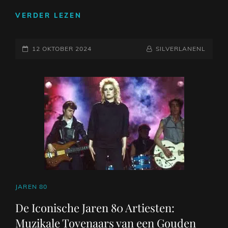
LEGENDARISCHE
VERDER LEZEN
ARTIESTEN
UIT
GEPLAATST
DE
NAAMREGEL
BYLINE
12 OKTOBER 2024
SILVERLANENL
JAREN
OP
80:
ICONEN
VAN
EEN
MUZIKAAL
TIJDPERK
CAT
JAREN 80
LINKS
De Iconische Jaren 80 Artiesten:
Muzikale Tovenaars van een Gouden