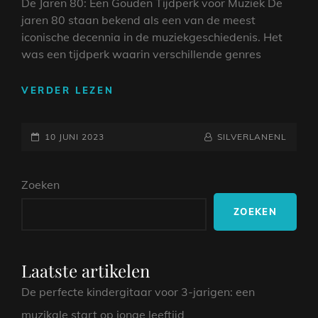
De Jaren 80: Een Gouden Tijdperk voor Muziek De
jaren 80 staan bekend als een van de meest
iconische decennia in de muziekgeschiedenis. Het
was een tijdperk waarin verschillende genres
DE
VERDER LEZEN
BETOVERING
VAN
GEPLAATST
JAREN
NAAMREGEL
BYLINE
10 JUNI 2023
SILVERLANENL
80
OP
MUZIEK:
Zoeken
EEN
TIJDLOZE
ZOEKEN
SOUNDTRACK
Laatste artikelen
De perfecte kindergitaar voor 3-jarigen: een
muzikale start op jonge leeftijd