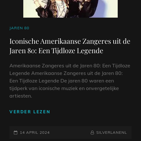
CAT
JAREN 80
LINKS
Iconische Amerikaanse Zangeres uit de
Jaren 80: Een Tijdloze Legende
Amerikaanse Zangeres uit de Jaren 80: Een Tijdloze
Legende Amerikaanse Zangeres uit de Jaren 80:
Een Tijdloze Legende De jaren 80 waren een
tijdperk van iconische muziek en onvergetelijke
artiesten.
ICONISCHE
VERDER LEZEN
AMERIKAANSE
ZANGERES
GEPLAATST
UIT
NAAMREGEL
BYLINE
14 APRIL 2024
SILVERLANENL
DE
OP