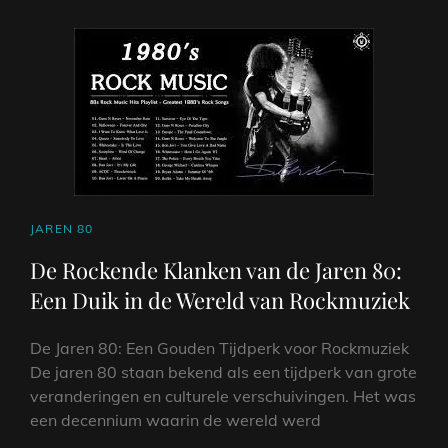
JAREN
80:
EEN
TIJDLOZE
LEGENDE
CAT
JAREN 80
LINKS
De Rockende Klanken van de Jaren 80:
Een Duik in de Wereld van Rockmuziek
De Jaren 80: Een Gouden Tijdperk voor Rockmuziek
De jaren 80 staan bekend als een tijdperk van grote
veranderingen en culturele verschuivingen. Het was
een decennium waarin de wereld werd