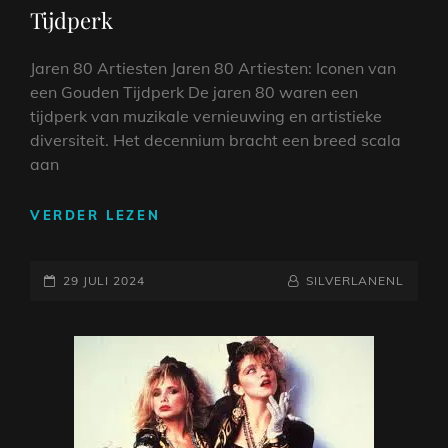
Tijdperk
Jaren 80 Artiesten Jaren 80 Artiesten: Iconen van
een Gouden Tijdperk De jaren 80 waren een
tijdperk van muzikale vernieuwing en artistieke
diversiteit. Het decennium bracht een breed scala
aan
DE
VERDER LEZEN
ICONISCHE
JAREN
GEPLAATST
80
NAAMREGEL
BYLINE
29 JULI 2024
SILVERLANENL
ARTIESTEN:
OP
MUZIKALE
TOVENAARS
VAN
EEN
GOUDEN
TIJDPERK