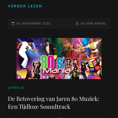
DE
VERDER LEZEN
ROCKENDE
KLANKEN
GEPLAATST
VAN
NAAMREGEL
BYLINE
01 NOVEMBER 2023
SILVERLANENL
DE
OP
JAREN
80:
EEN
DUIK
IN
DE
WERELD
VAN
ROCKMUZIEK
CAT
JAREN 80
LINKS
De Betovering van Jaren 80 Muziek:
Een Tijdloze Soundtrack