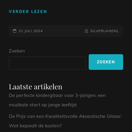
MELODIEËN
VERDER LEZEN
EN
PLEZIER:
GEPLAATST
ONTDEK
NAAMREGEL
BYLINE
31 JULI 2024
SILVERLANENL
DE
OP
MAGIE
Zoeken
VAN
BOOMWHACKERS
ZOEKEN
LIEDJES
Laatste artikelen
De perfecte kindergitaar voor 3-jarigen: een
muzikale start op jonge leeftijd
De Prijs van een Kwaliteitsvolle Akoestische Gitaar:
Wat bepaalt de kosten?