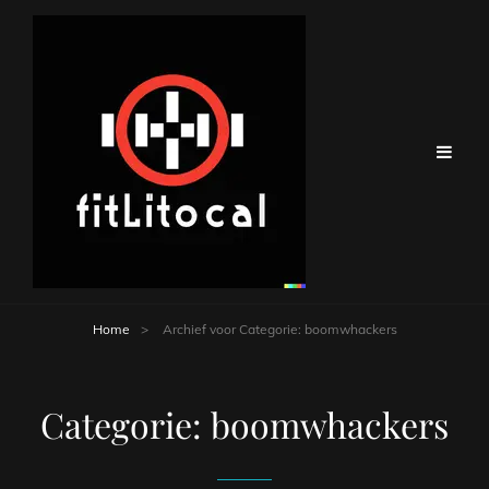
Home
>
Archief voor
Categorie:
boomwhackers
Categorie:
boomwhackers