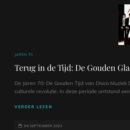
VAN
ROCKMUZIEK
CAT
JAREN 70
LINKS
Terug in de Tijd: De Gouden Gla
De Jaren 70: De Gouden Tijd van Disco Muziek 
culturele revolutie. In deze periode ontstond e
TERUG
VERDER LEZEN
IN
DE
GEPLAATST
TIJD:
04 SEPTEMBER 2023