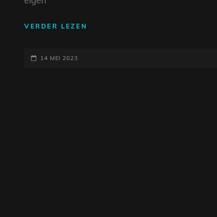
eigen
NEDERLANDSTALIGE
VERDER LEZEN
MUZIEK:
EEN
GEPLAATST
GOUDEN
14 MEI 2023
TIJDPERK
OP
IN
DE
JAREN
70