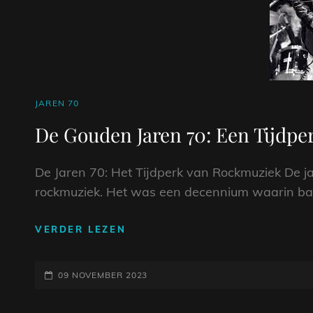
CAT
JAREN 70
LINKS
De Gouden Jaren 70: Een Tijdp
De Jaren 70: Het Tijdperk van Rockmuziek De j
rockmuziek. Het was een decennium waarin b
DE
VERDER LEZEN
GOUDEN
JAREN
GEPLAATST
70:
09 NOVEMBER 2023
EEN
OP
TIJDPERK