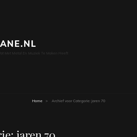
LANE.NL
at Met Metal En Muziek Te Maken Heeft
Home
>
Archief voor
Categorie:
jaren 70
rie:
jaren 70