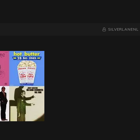
NAAMREGEL
BYLINE
SILVERLANENL