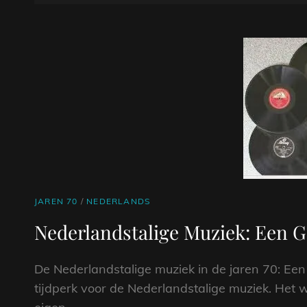
DE
OP
GOUDEN
GLANS
VAN
DISCO
MUZIEK
IN
DE
JAREN
70
CAT
JAREN 70
/
NEDERLANDS
LINKS
Nederlandstalige Muziek: Een G
De Nederlandstalige muziek in de jaren 70: E
tijdperk voor de Nederlandstalige muziek. Het