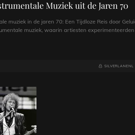
trumentale Muziek uit de Jaren 70
le muziek in de jaren 70: Een Tijdloze Reis door Gelu
trumentale muziek, waarin artiesten experimenteerden
NAAMREGEL
BYLINE
SILVERLANENL