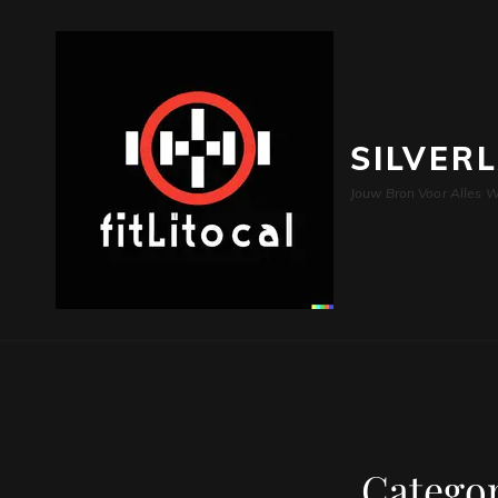
SILVER
Jouw Bron Voor Alles W
Catego