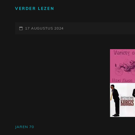
ONTDEK
VERDER LEZEN
DE
ICONISCHE
GEPLAATST
ARTIESTEN
17 AUGUSTUS 2024
UIT
OP
DE
JAREN
70
CAT
JAREN 70
LINKS