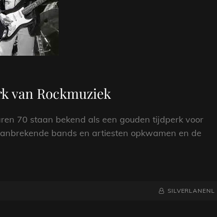
erk van Rockmuziek
aren 70 staan bekend als een gouden tijdperk voor
aanbrekende bands en artiesten opkwamen en de
NAAMREGEL
BYLINE
SILVERLANENL