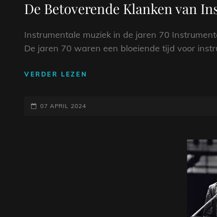
De Betoverende Klanken van Ins
Instrumentale muziek in de jaren 70 Instrumenta
De jaren 70 waren een bloeiende tijd voor ins
DE
VERDER LEZEN
BETOVERENDE
KLANKEN
GEPLAATST
VAN
07 APRIL 2024
INSTRUMENTALE
OP
MUZIEK
UIT
DE
JAREN
70