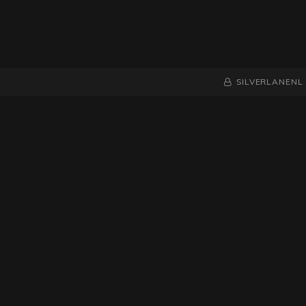
NAAMREGEL
BYLINE
SILVERLANENL