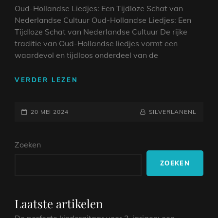
Oud-Hollandse Liedjes: Een Tijdloze Schat van
Nederlandse Cultuur Oud-Hollandse Liedjes: Een
Tijdloze Schat van Nederlandse Cultuur De rijke
traditie van Oud-Hollandse liedjes vormt een
waardevol en tijdloos onderdeel van de
ONTDEK
VERDER LEZEN
DE
TIJDLOZE
GEPLAATST
SCHOONHEID
NAAMREGEL
BYLINE
20 MEI 2024
SILVERLANENL
VAN
OP
OUD-
Zoeken
HOLLANDSE
LIEDJES
ZOEKEN
Laatste artikelen