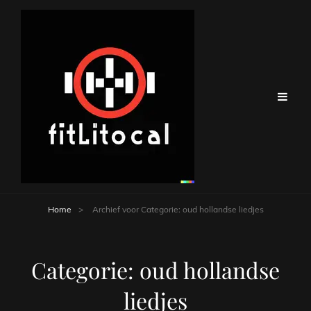
Home
>
Archief voor
Categorie:
oud hollandse liedjes
Categorie:
oud hollandse
liedjes