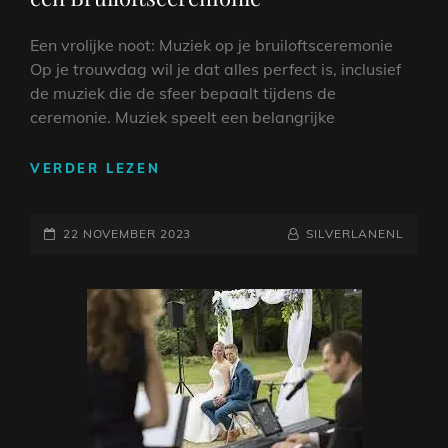
Een vrolijke noot: Muziek op je bruiloftsceremonie
Op je trouwdag wil je dat alles perfect is, inclusief
de muziek die de sfeer bepaalt tijdens de
ceremonie. Muziek speelt een belangrijke
CREËER
VERDER LEZEN
EEN
VROLIJKE
GEPLAATST
SFEER:
NAAMREGEL
BYLINE
22 NOVEMBER 2023
SILVERLANENL
MUZIEK
OP
VOOR
EEN
BRUILOFTSCEREMONIE