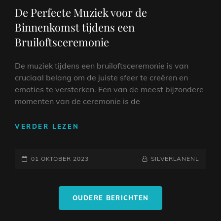
BRUILOFT
LINKS
De Perfecte Muziek voor de
Binnenkomst tijdens een
Bruiloftsceremonie
De muziek tijdens een bruiloftsceremonie is van
cruciaal belang om de juiste sfeer te creëren en
emoties te versterken. Een van de meest bijzondere
momenten van de ceremonie is de
DE
VERDER LEZEN
PERFECTE
MUZIEK
GEPLAATST
VOOR
NAAMREGEL
BYLINE
01 OKTOBER 2023
SILVERLANENL
DE
OP
BINNENKOMST
Berichtnavigatie
TIJDENS
OUDERE BERICHTEN
EEN
BRUILOFTSCEREMONIE