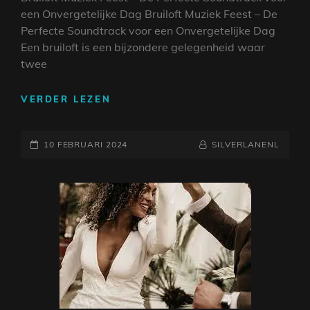
een Onvergetelijke Dag Bruiloft Muziek Feest – De
Perfecte Soundtrack voor een Onvergetelijke Dag
Een bruiloft is een bijzondere gelegenheid waar
twee
HET
VERDER LEZEN
ULTIEME
BRUILOFT
GEPLAATST
MUZIEK
NAAMREGEL
BYLINE
10 FEBRUARI 2024
SILVERLANENL
FEEST
OP
–
CREËER
DE
PERFECTE
SOUNDTRACK
VOOR
JULLIE
SPECIALE
DAG!