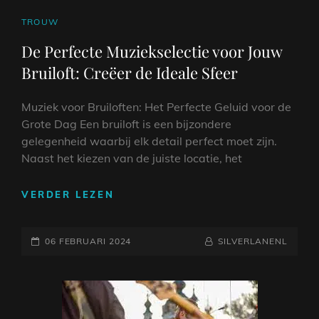
CAT
TROUW
LINKS
De Perfecte Muziekselectie voor Jouw
Bruiloft: Creëer de Ideale Sfeer
Muziek voor Bruiloften: Het Perfecte Geluid voor de
Grote Dag Een bruiloft is een bijzondere
gelegenheid waarbij elk detail perfect moet zijn.
Naast het kiezen van de juiste locatie, het
DE
VERDER LEZEN
PERFECTE
MUZIEKSELECTIE
GEPLAATST
VOOR
NAAMREGEL
BYLINE
06 FEBRUARI 2024
SILVERLANENL
JOUW
OP
BRUILOFT:
CREËER
DE