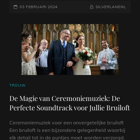
GEPLAATST
LIVE
NAAMREGEL
BYLINE
03 FEBRUARI 2024
SILVERLANENL
MUZIEK
OP
OP
JOUW
HUWELIJKSDAG
CAT
TROUW
LINKS
De Magie van Ceremoniemuziek: De
Perfecte Soundtrack voor Jullie Bruiloft
Ceremoniemuziek voor een onvergetelijke bruiloft
Een bruiloft is een bijzondere gelegenheid waarbij
elk detail tot in de puntjes moet worden verzorgd.