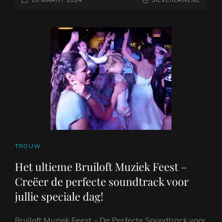
BIJ
OP
EEN
HUWELIJK:
EEN
HARMONIEUZE
SAMENSMELTING
CAT
TROUW
LINKS
Het ultieme Bruiloft Muziek Feest –
Creëer de perfecte soundtrack voor
jullie speciale dag!
Bruiloft Muziek Feest – De Perfecte Soundtrack voor