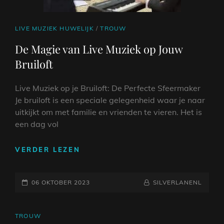
CAT
LIVE MUZIEK HUWELIJK
/
TROUW
LINKS
De Magie van Live Muziek op Jouw
Bruiloft
Live Muziek op je Bruiloft: De Perfecte Sfeermaker
Je bruiloft is een speciale gelegenheid waar je naar
uitkijkt om met familie en vrienden te vieren. Het is
een dag vol
DE
VERDER LEZEN
MAGIE
VAN
GEPLAATST
LIVE
NAAMREGEL
BYLINE
06 OKTOBER 2023
SILVERLANENL
MUZIEK
OP
OP
JOUW
CAT
TROUW