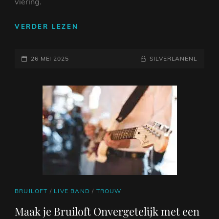
viering.
DE
VERDER LEZEN
MAGIE
VAN
GEPLAATST
LIVE
NAAMREGEL
BYLINE
26 MEI 2025
SILVERLANENL
MUZIEK:
OP
EEN
LIVE
BAND
OP
JOUW
HUWELIJK
CAT
BRUILOFT
/
LIVE BAND
/
TROUW
LINKS
Maak je Bruiloft Onvergetelijk met een