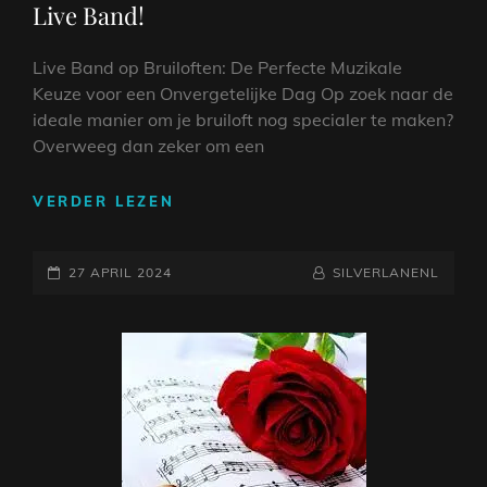
Live Band!
Live Band op Bruiloften: De Perfecte Muzikale
Keuze voor een Onvergetelijke Dag Op zoek naar de
ideale manier om je bruiloft nog specialer te maken?
Overweeg dan zeker om een
MAAK
VERDER LEZEN
JE
BRUILOFT
GEPLAATST
ONVERGETELIJK
NAAMREGEL
BYLINE
27 APRIL 2024
SILVERLANENL
MET
OP
EEN
LIVE
BAND!