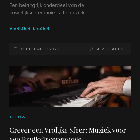
Een belangrijk onderdeel van de
huwelijksceremonie is de muziek.
DE
VERDER LEZEN
MAGIE
VAN
GEPLAATST
CEREMONIEMUZIEK:
NAAMREGEL
BYLINE
03 DECEMBER 2023
SILVERLANENL
DE
OP
PERFECTE
SOUNDTRACK
VOOR
JULLIE
BRUILOFT
CAT
TROUW
LINKS
Creëer een Vrolijke Sfeer: Muziek voor
een Bruiloftsceremonie