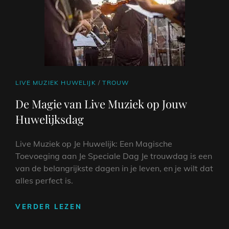
IDEALE
SFEER
CAT
LIVE MUZIEK HUWELIJK
/
TROUW
LINKS
De Magie van Live Muziek op Jouw
Huwelijksdag
Live Muziek op Je Huwelijk: Een Magische
Toevoeging aan Je Speciale Dag Je trouwdag is een
van de belangrijkste dagen in je leven, en je wilt dat
alles perfect is.
DE
VERDER LEZEN
MAGIE
VAN