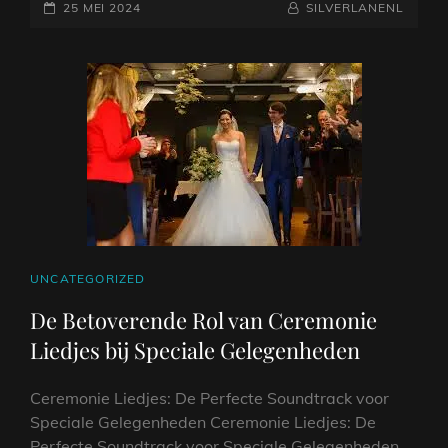
GEPLAATST
VOOR
NAAMREGEL
BYLINE
25 MEI 2024
SILVERLANENL
JOUW
OP
BRUILOFT
CEREMONIE
CAT
UNCATEGORIZED
LINKS
De Betoverende Rol van Ceremonie
Liedjes bij Speciale Gelegenheden
Ceremonie Liedjes: De Perfecte Soundtrack voor
Speciale Gelegenheden Ceremonie Liedjes: De
Perfecte Soundtrack voor Speciale Gelegenheden