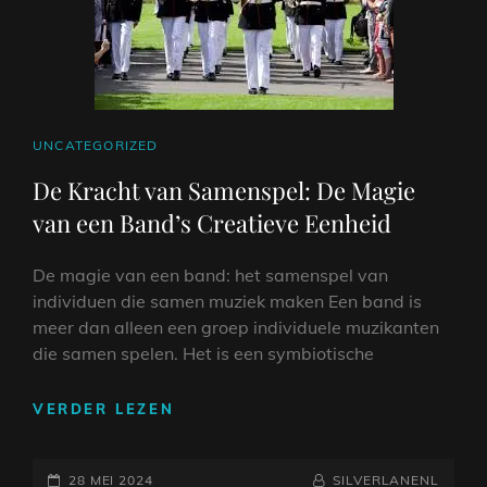
DE
WERELD
VAN
MUZIEK
CAT
UNCATEGORIZED
LINKS
De Kracht van Samenspel: De Magie
van een Band’s Creatieve Eenheid
De magie van een band: het samenspel van
individuen die samen muziek maken Een band is
meer dan alleen een groep individuele muzikanten
die samen spelen. Het is een symbiotische
DE
VERDER LEZEN
KRACHT
VAN
GEPLAATST
SAMENSPEL:
NAAMREGEL
BYLINE
28 MEI 2024
SILVERLANENL