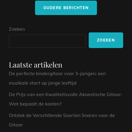
Berichtnavigatie
DE
OUDERE BERICHTEN
MUZIEKACADEMIE
Zoeken
ZOEKEN
Laatste artikelen
De perfecte kindergitaar voor 3-jarigen: een
muzikale start op jonge leeftijd
De Prijs van een Kwaliteitsvolle Akoestische Gitaar:
Wat bepaalt de kosten?
Ontdek de Verschillende Soorten Snaren voor de
Gitaar