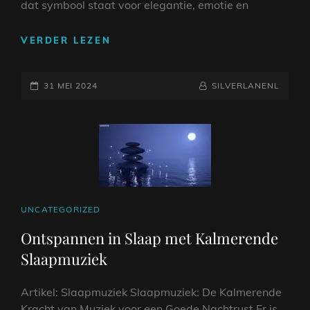
dat symbool staat voor elegantie, emotie en
DE
VERDER LEZEN
BETOVERENDE
WERELD
GEPLAATST
VAN
NAAMREGEL
BYLINE
31 MEI 2024
SILVERLANENL
PIANOMUZIEK:
OP
KLANKEN
DIE
DE
ZIEL
RAKEN
CAT
UNCATEGORIZED
LINKS
Ontspannen in Slaap met Kalmerende
Slaapmuziek
Artikel: Slaapmuziek Slaapmuziek: De Kalmerende
Kracht van Muziek voor een Goede Nachtrust Er is