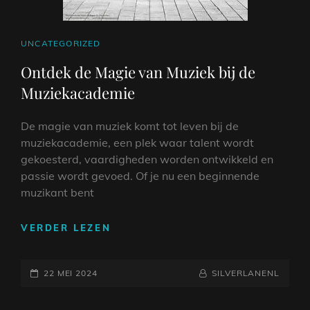
CAT
UNCATEGORIZED
LINKS
Ontdek de Magie van Muziek bij de
Muziekacademie
De magie van muziek komt tot leven bij de
muziekacademie, een plek waar talent wordt
gekoesterd, vaardigheden worden ontwikkeld en
passie wordt gevoed. Of je nu een beginnende
muzikant bent
ONTDEK
VERDER LEZEN
DE
MAGIE
GEPLAATST
VAN
NAAMREGEL
BYLINE
22 MEI 2024
SILVERLANENL
MUZIEK
OP
BIJ