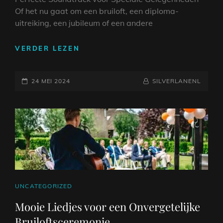
Of het nu gaat om een bruiloft, een diploma-
uitreiking, een jubileum of een andere
DE
VERDER LEZEN
BETOVERENDE
ROL
GEPLAATST
VAN
NAAMREGEL
BYLINE
24 MEI 2024
SILVERLANENL
CEREMONIE
OP
LIEDJES
BIJ
SPECIALE
GELEGENHEDEN
CAT
UNCATEGORIZED
LINKS
Mooie Liedjes voor een Onvergetelijke
Bruiloftsceremonie