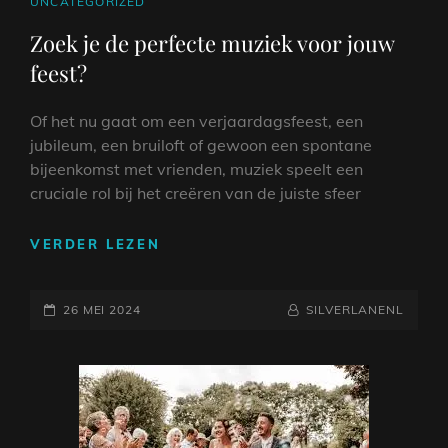
CAT
UNCATEGORIZED
LINKS
Zoek je de perfecte muziek voor jouw
feest?
Of het nu gaat om een verjaardagsfeest, een
jubileum, een bruiloft of gewoon een spontane
bijeenkomst met vrienden, muziek speelt een
cruciale rol bij het creëren van de juiste sfeer
ZOEK
VERDER LEZEN
JE
DE
GEPLAATST
PERFECTE
NAAMREGEL
BYLINE
26 MEI 2024
SILVERLANENL
MUZIEK
OP
VOOR
JOUW
FEEST?