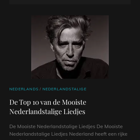
DE
OP
MAGIE
VAN
EEN
BAND’S
CREATIEVE
EENHEID
CAT
NEDERLANDS
/
NEDERLANDSTALIGE
LINKS
De Top 10 van de Mooiste
Nederlandstalige Liedjes
De Mooiste Nederlandstalige Liedjes De Mooiste
Nederlandstalige Liedjes Nederland heeft een rijke