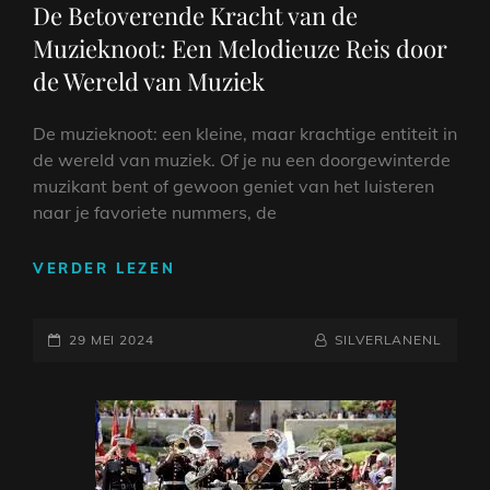
De Betoverende Kracht van de
Muzieknoot: Een Melodieuze Reis door
de Wereld van Muziek
De muzieknoot: een kleine, maar krachtige entiteit in
de wereld van muziek. Of je nu een doorgewinterde
muzikant bent of gewoon geniet van het luisteren
naar je favoriete nummers, de
DE
VERDER LEZEN
BETOVERENDE
KRACHT
GEPLAATST
VAN
NAAMREGEL
BYLINE
29 MEI 2024
SILVERLANENL
DE
OP
MUZIEKNOOT:
EEN
MELODIEUZE
REIS
DOOR