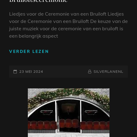
Liedjes voor de Ceremonie van een Bruiloft Liedjes
voor de Ceremonie van een Bruiloft De keuze van de
juiste muziek voor de ceremonie van een bruiloft is
een belangrijk aspect
MOOIE
VERDER LEZEN
LIEDJES
VOOR
GEPLAATST
EEN
NAAMREGEL
BYLINE
23 MEI 2024
SILVERLANENL
ONVERGETELIJKE
OP
BRUILOFTSCEREMONIE