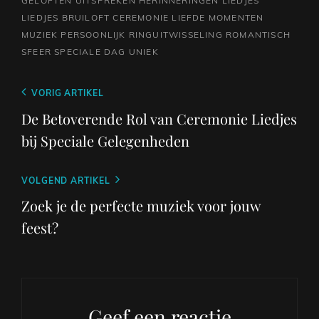
GELOFTEN UITSPREKEN
HERINNERINGEN
LIEDJES
LIEDJES BRUILOFT CEREMONIE
LIEFDE
MOMENTEN
MUZIEK
PERSOONLIJK
RINGUITWISSELING
ROMANTISCH
SFEER
SPECIALE DAG
UNIEK
Berichtnavigatie
Vorig
VORIG ARTIKEL
bericht
De Betoverende Rol van Ceremonie Liedjes
bij Speciale Gelegenheden
Volgend
VOLGEND ARTIKEL
bericht
Zoek je de perfecte muziek voor jouw
feest?
Geef een reactie