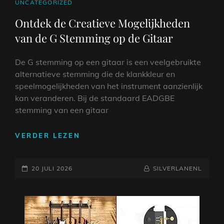
CAT
UNCATEGORIZED
LINKS
Ontdek de Creatieve Mogelijkheden
van de G Stemming op de Gitaar
De G stemming op een gitaar is een veelgebruikte
alternatieve stemming die de klankkleur en
speelmogelijkheden van het instrument aanzienlijk
kan veranderen. Bij de standaard EADGBE
stemming van een gitaar
ONTDEK
VERDER LEZEN
DE
CREATIEVE
GEPLAATST
MOGELIJKHEDEN
NAAMREGEL
BYLINE
20 JULI 2026
SILVERLANENL
VAN
OP
DE
G
STEMMING
OP