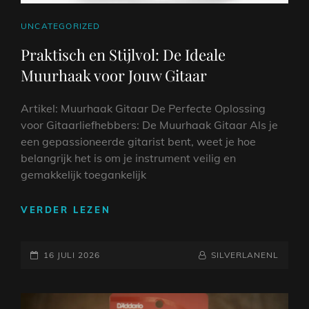
CAT
UNCATEGORIZED
LINKS
Praktisch en Stijlvol: De Ideale
Muurhaak voor Jouw Gitaar
Artikel: Muurhaak Gitaar De Perfecte Oplossing
voor Gitaarliefhebbers: De Muurhaak Gitaar Als je
een gepassioneerde gitarist bent, weet je hoe
belangrijk het is om je instrument veilig en
gemakkelijk toegankelijk
PRAKTISCH
VERDER LEZEN
EN
STIJLVOL:
GEPLAATST
DE
NAAMREGEL
BYLINE
16 JULI 2026
SILVERLANENL
IDEALE
OP
MUURHAAK
VOOR