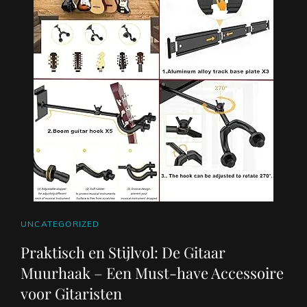
DE
GITAAR
CAT
UNCATEGORIZED
LINKS
Praktisch en Stijlvol: De Gitaar
Muurhaak – Een Must-have Accessoire
voor Gitaristen