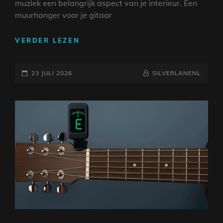
muziek een belangrijk aspect van je interieur. Een
muurhanger voor je gitaar
STIJLVOLLE
VERDER LEZEN
MUURHANGER
VOOR
GEPLAATST
JE
NAAMREGEL
BYLINE
23 JULI 2026
SILVERLANENL
GITAAR:
OP
PRAKTISCH
EN
DECORATIEF