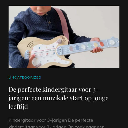
CAT
UNCATEGORIZED
LINKS
De perfecte kindergitaar voor 3-
jarigen: een muzikale start op jonge
leeftijd
Kindergitaar voor 3-jarigen De perfecte
kindergitaar voor 3-jarigen Op zoek naar een