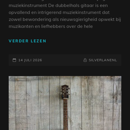
muziekinstrument De dubbelhals gitaar is een
opvallend en intrigerend muziekinstrument dat
zowel bewondering als nieuwsgierigheid opwekt bij
muzikanten en liefhebbers over de hele
ONTDEK
VERDER LEZEN
DE
VEELZIJDIGHEID
GEPLAATST
VAN
NAAMREGEL
BYLINE
14 JULI 2026
SILVERLANENL
DE
OP
DUBBELHALS
GITAAR