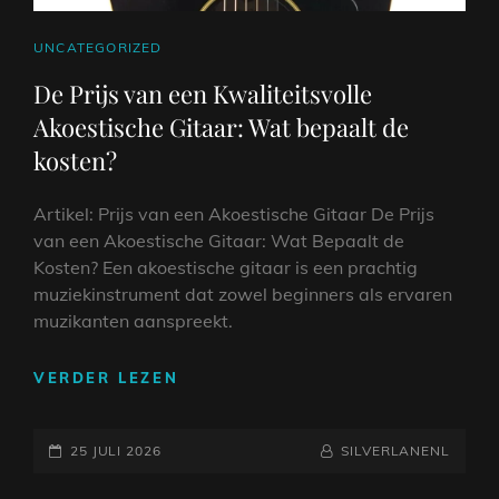
CAT
UNCATEGORIZED
LINKS
De Prijs van een Kwaliteitsvolle
Akoestische Gitaar: Wat bepaalt de
kosten?
Artikel: Prijs van een Akoestische Gitaar De Prijs
van een Akoestische Gitaar: Wat Bepaalt de
Kosten? Een akoestische gitaar is een prachtig
muziekinstrument dat zowel beginners als ervaren
muzikanten aanspreekt.
DE
VERDER LEZEN
PRIJS
VAN
GEPLAATST
EEN
NAAMREGEL
BYLINE
25 JULI 2026
SILVERLANENL
KWALITEITSVOLLE
OP
AKOESTISCHE