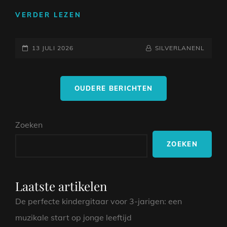
ONTDEK
VERDER LEZEN
DE
WARME
GEPLAATST
KLANKEN
NAAMREGEL
BYLINE
13 JULI 2026
SILVERLANENL
VAN
OP
DE
Berichtnavigatie
MAHONIE
OUDERE BERICHTEN
GITAAR
Zoeken
ZOEKEN
Laatste artikelen
De perfecte kindergitaar voor 3-jarigen: een
muzikale start op jonge leeftijd