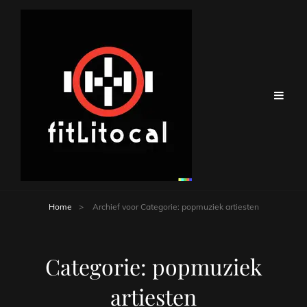
Home
>
Archief voor
Categorie:
popmuziek artiesten
Categorie:
popmuziek
artiesten