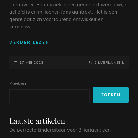
Creativiteit Popmuziek is een genre dat wereldwijd
geliefd is en miljoenen fans aantrekt. Het is een
genre dat zich voortdurend ontwikkelt en
vernieuwt,
DE
VERDER LEZEN
OPKOMST
VAN
GEPLAATST
TALENTVOLLE
NAAMREGEL
BYLINE
17 MEI 2023
SILVERLANENL
POPMUZIEK
OP
ARTIESTEN:
Zoeken
EEN
WERELD
ZOEKEN
VOL
CREATIVITEIT
Laatste artikelen
De perfecte kindergitaar voor 3-jarigen: een