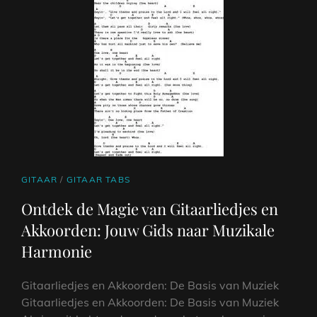
GITARISTEN
CAT
GITAAR
/
GITAAR TABS
LINKS
Ontdek de Magie van Gitaarliedjes en
Akkoorden: Jouw Gids naar Muzikale
Harmonie
Gitaarliedjes en Akkoorden: De Basis van Muziek
Gitaarliedjes en Akkoorden: De Basis van Muziek