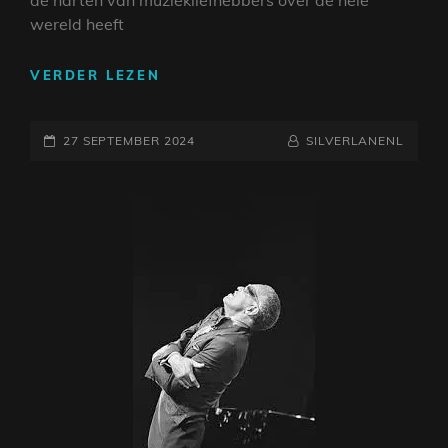
de harten van muziekliefhebbers over de hele
wereld heeft
ONTDEK
VERDER LEZEN
DE
KUNST
GEPLAATST
VAN
NAAMREGEL
BYLINE
27 SEPTEMBER 2024
SILVERLANENL
ELEKTRISCHE
OP
GITAAR
LEREN