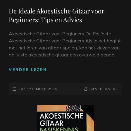
LINKS
De Ideale Akoestische Gitaar voor
Beginners: Tips en Advies
Akoestische Gitaar voor Beginners De Perfecte
Akoestische Gitaar voor Beginners Als je net begint
met het leren van gitaar spelen, kan het kiezen van
de juiste akoestische gitaar een overweldigende
DE
VERDER LEZEN
IDEALE
AKOESTISCHE
GEPLAATST
GITAAR
NAAMREGEL
BYLINE
24 SEPTEMBER 2024
SILVERLANENL
VOOR
OP
BEGINNERS:
TIPS
EN
ADVIES