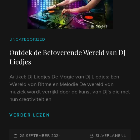
CAT
UNCATEGORIZED
LINKS
Ontdek de Betoverende Wereld van DJ
Liedjes
Artikel: DJ Liedjes De Magie van DJ Liedjes: Een
Wereld van Ritme en Melodie De wereld van
muziek wordt verrijkt door de kunst van DJ’s die met
hun creativiteit en
ONTDEK
VERDER LEZEN
DE
BETOVERENDE
GEPLAATST
WERELD
NAAMREGEL
BYLINE
28 SEPTEMBER 2024
SILVERLANENL