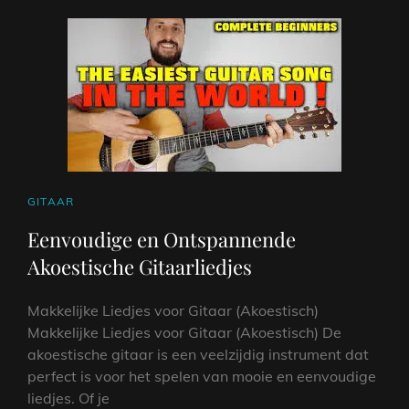
CAT
GITAAR
LINKS
Eenvoudige en Ontspannende
Akoestische Gitaarliedjes
Makkelijke Liedjes voor Gitaar (Akoestisch)
Makkelijke Liedjes voor Gitaar (Akoestisch) De
akoestische gitaar is een veelzijdig instrument dat
perfect is voor het spelen van mooie en eenvoudige
liedjes. Of je