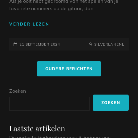
Als je ooit hebt gedroomd van het spelen van je
favoriete nummers op de gitaar, dan
ONTDEK
VERDER LEZEN
DE
MAGIE
GEPLAATST
VAN
NAAMREGEL
BYLINE
21 SEPTEMBER 2024
SILVERLANENL
GITAARLIEDJES
OP
EN
Berichtnavigatie
AKKOORDEN:
OUDERE BERICHTEN
JOUW
GIDS
NAAR
Zoeken
MUZIKALE
HARMONIE
ZOEKEN
Laatste artikelen
De perfecte kindergitaar voor 3-jarigen: een