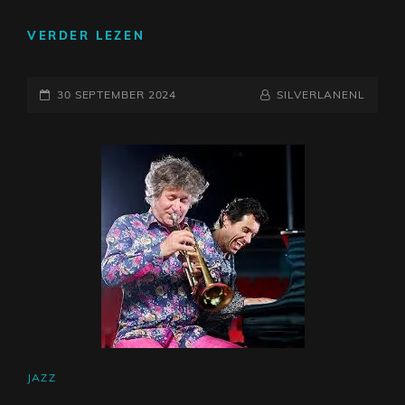
EENVOUDIGE
VERDER LEZEN
EN
ONTSPANNENDE
GEPLAATST
AKOESTISCHE
NAAMREGEL
BYLINE
30 SEPTEMBER 2024
SILVERLANENL
GITAARLIEDJES
OP
CAT
JAZZ
LINKS