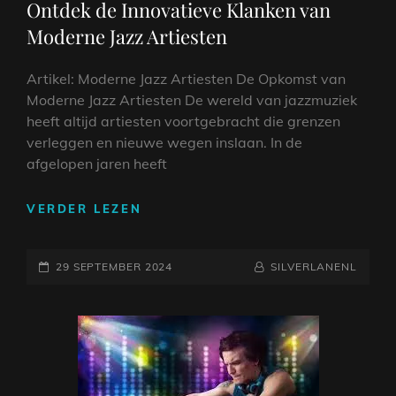
Ontdek de Innovatieve Klanken van
Moderne Jazz Artiesten
Artikel: Moderne Jazz Artiesten De Opkomst van
Moderne Jazz Artiesten De wereld van jazzmuziek
heeft altijd artiesten voortgebracht die grenzen
verleggen en nieuwe wegen inslaan. In de
afgelopen jaren heeft
ONTDEK
VERDER LEZEN
DE
INNOVATIEVE
GEPLAATST
KLANKEN
NAAMREGEL
BYLINE
29 SEPTEMBER 2024
SILVERLANENL
VAN
OP
MODERNE
JAZZ
ARTIESTEN