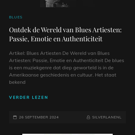
CAT
BLUES
LINKS
Ontdek de Wereld van Blues Artiesten:
Passie, Emotie en Authenticiteit
Artikel: Blues Artiesten De Wereld van Blues
Artiesten: Passie, Emotie en Authenticiteit De blues
is een muziekgenre dat diep geworteld is in de
Amerikaanse geschiedenis en cultuur. Het staat
bekend
ONTDEK
VERDER LEZEN
DE
WERELD
GEPLAATST
VAN
NAAMREGEL
BYLINE
26 SEPTEMBER 2024
SILVERLANENL
BLUES
OP
ARTIESTEN: