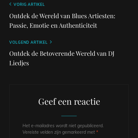
Berichtnavigatie
Vorig
VORIG ARTIKEL
bericht
Ontdek de Wereld van Blues Artiesten:
Passie, Emotie en Authenticiteit
Volgend
VOLGEND ARTIKEL
bericht
Ontdek de Betoverende Wereld van DJ
Liedjes
Geef een reactie
Het e-mailadres wordt niet gepubliceerd.
Vereiste velden zijn gemarkeerd met
*