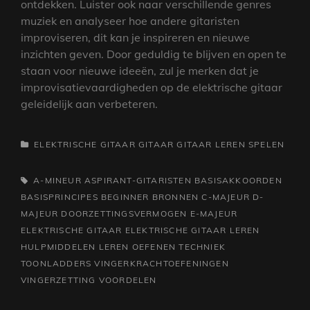
ontdekken. Luister ook naar verschillende genres
muziek en analyseer hoe andere gitaristen
improviseren, dit kan je inspireren en nieuwe
inzichten geven. Door geduldig te blijven en open te
staan voor nieuwe ideeën, zul je merken dat je
improvisatievaardigheden op de elektrische gitaar
geleidelijk aan verbeteren.
CATEGORIEËN
ELEKTRISCHE GITAAR
GITAAR
GITAAR LEREN SPELEN
TAGS,
A-MINEUR
ASPIRANT-GITARISTEN
BASISAKKOORDEN
BASISPRINCIPES
BEGINNER
BRONNEN
C-MAJEUR
D-
MAJEUR
DOORZETTINGSVERMOGEN
E-MAJEUR
ELEKTRISCHE GITAAR
ELEKTRISCHE GITAAR LEREN
HULPMIDDELEN
LEREN
OEFENEN
TECHNIEK
TOONLADDERS
VINGERKRACHTOEFENINGEN
VINGERZETTING
VOORDELEN