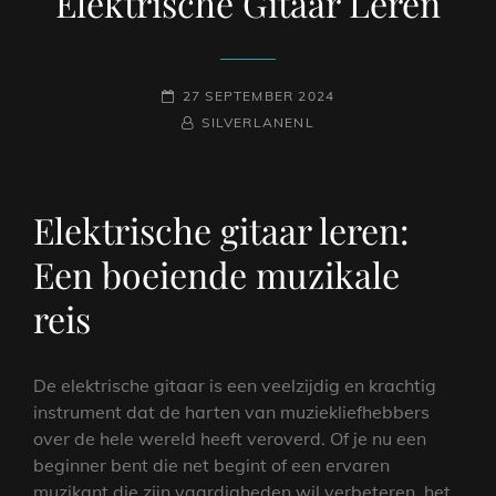
Elektrische Gitaar Leren
GEPLAATST
27 SEPTEMBER 2024
OP
NAAMREGEL
BYLINE
SILVERLANENL
Elektrische gitaar leren:
Een boeiende muzikale
reis
De elektrische gitaar is een veelzijdig en krachtig
instrument dat de harten van muziekliefhebbers
over de hele wereld heeft veroverd. Of je nu een
beginner bent die net begint of een ervaren
muzikant die zijn vaardigheden wil verbeteren, het