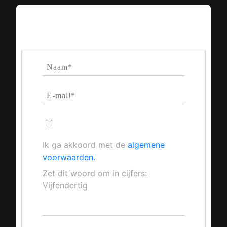
Contactformulier
Ik ga akkoord met de
algemene
voorwaarden.
Zet dit woord om in cijfers:
Vijfendertig