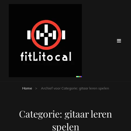
Home
>
Archief voor
Categorie:
gitaar leren spelen
Categorie:
gitaar leren
spelen