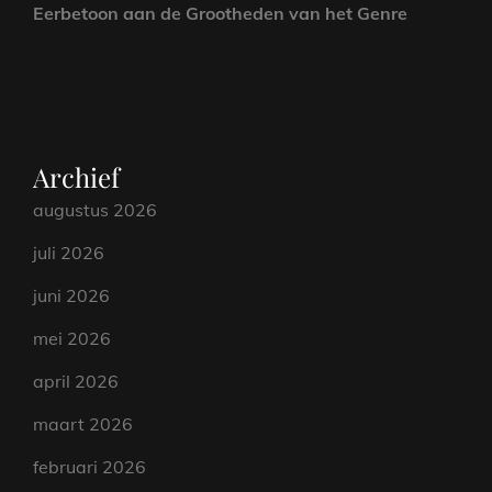
Eerbetoon aan de Grootheden van het Genre
Archief
augustus 2026
juli 2026
juni 2026
mei 2026
april 2026
maart 2026
februari 2026