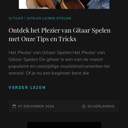
CAT
GITAAR
/
GITAAR LEREN SPELEN
LINKS
Ontdek het Plezier van Gitaar Spelen
met Onze Tips en Tricks
Het Plezier van Gitaar Spelen Het Plezier van
Gitaar Spelen De gitaar is een van de meest
populaire en veelzijdige muziekinstrumenten ter
wereld. Of je nu een beginner bent die
ONTDEK
VERDER LEZEN
HET
PLEZIER
GEPLAATST
VAN
NAAMREGEL
BYLINE
07 DECEMBER 2024
SILVERLANENL
GITAAR
OP
SPELEN
MET