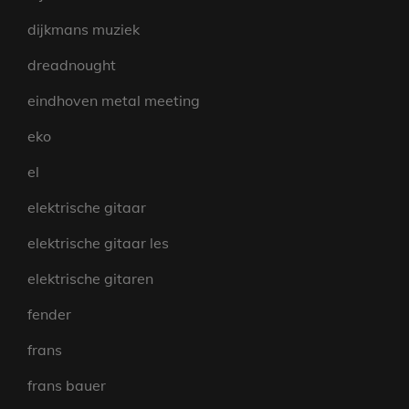
dijkmans muziek
dreadnought
eindhoven metal meeting
eko
el
elektrische gitaar
elektrische gitaar les
elektrische gitaren
fender
frans
frans bauer