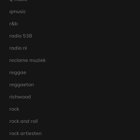
qmusic
r&b
radio 538
radio nl
reclame muziek
reggae
reggaeton
richwood
rock
rock and roll
rock artiesten