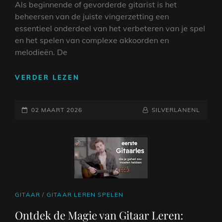
Als beginnende of gevorderde gitarist is het
beheersen van de juiste vingerzetting een
essentieel onderdeel van het verbeteren van je spel
en het spelen van complexe akkoorden en
melodieën. De
VERBETER
VERDER LEZEN
JE
GITAARSPEL
GEPLAATST
MET
NAAMREGEL
BYLINE
02 MAART 2026
SILVERLANENL
DE
OP
JUISTE
VINGERZETTINGSTECHNIEKEN
CAT
GITAAR
/
GITAAR LEREN SPELEN
LINKS
Ontdek de Magie van Gitaar Leren: