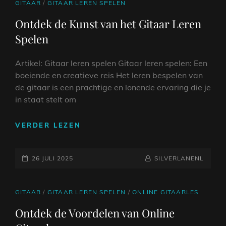
CAT
GITAAR
/
GITAAR LEREN SPELEN
MEESTERSCHAP
LINKS
Ontdek de Kunst van het Gitaar Leren
Spelen
Artikel: Gitaar leren spelen Gitaar leren spelen: Een
boeiende en creatieve reis Het leren bespelen van
de gitaar is een prachtige en lonende ervaring die je
in staat stelt om
ONTDEK
VERDER LEZEN
DE
KUNST
GEPLAATST
VAN
NAAMREGEL
BYLINE
26 JULI 2025
SILVERLANENL
HET
OP
GITAAR
LEREN
CAT
GITAAR
/
GITAAR LEREN SPELEN
/
ONLINE GITAARLES
SPELEN
LINKS
Ontdek de Voordelen van Online