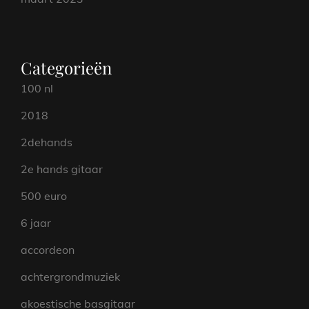
Categorieën
100 nl
2018
2dehands
2e hands gitaar
500 euro
6 jaar
accordeon
achtergrondmuziek
akoestische basgitaar