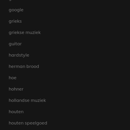
google
grieks
griekse muziek
guitar
hardstyle
herman brood
hoe
hohner
hollandse muziek
houten
houten speelgoed