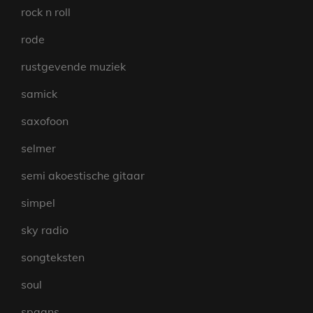
rock n roll
rode
rustgevende muziek
samick
saxofoon
selmer
semi akoestische gitaar
simpel
sky radio
songteksten
soul
spaans