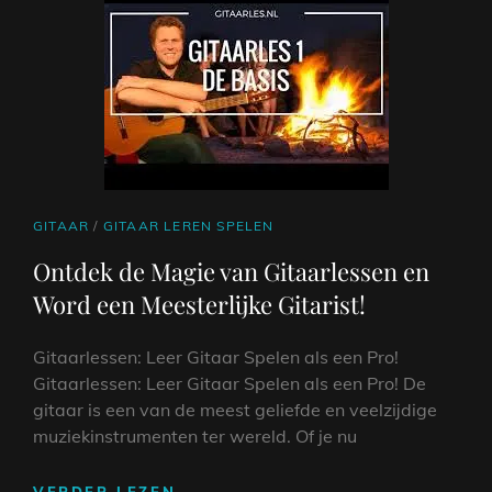
ONZE
TIPS
EN
TRICKS
CAT
GITAAR
/
GITAAR LEREN SPELEN
LINKS
Ontdek de Magie van Gitaarlessen en
Word een Meesterlijke Gitarist!
Gitaarlessen: Leer Gitaar Spelen als een Pro!
Gitaarlessen: Leer Gitaar Spelen als een Pro! De
gitaar is een van de meest geliefde en veelzijdige
muziekinstrumenten ter wereld. Of je nu
ONTDEK