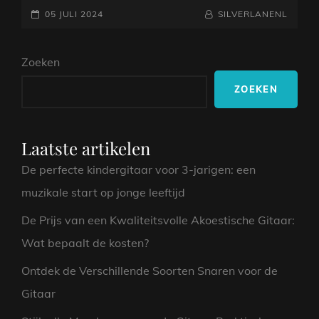
GEPLAATST
VAN
NAAMREGEL
BYLINE
05 JULI 2024
SILVERLANENL
EEN
OP
ONLINE
Zoeken
GITAARCURSUS
ZOEKEN
Laatste artikelen
De perfecte kindergitaar voor 3-jarigen: een
muzikale start op jonge leeftijd
De Prijs van een Kwaliteitsvolle Akoestische Gitaar:
Wat bepaalt de kosten?
Ontdek de Verschillende Soorten Snaren voor de
Gitaar