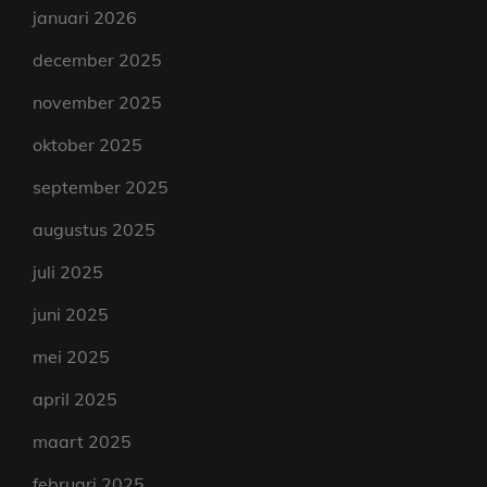
januari 2026
december 2025
november 2025
oktober 2025
september 2025
augustus 2025
juli 2025
juni 2025
mei 2025
april 2025
maart 2025
februari 2025