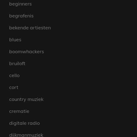
beginners
begrafenis
bekende artiesten
blues
boomwhackers
bruiloft
cello
cort
country muziek
crematie
digitale radio
dijkmanmuziek