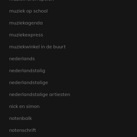
muziek op school
muziekagenda
muziekexpress
muziekwinkel in de buurt
nederlands
nederlandstalig
nederlandstalige
nederlandstalige artiesten
nick en simon
notenbalk
notenschrift