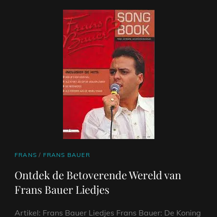
CAT
FRANS
/
FRANS BAUER
LINKS
Ontdek de Betoverende Wereld van
Frans Bauer Liedjes
Artikel: Frans Bauer Liedjes Frans Bauer: De Koning