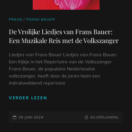
CAT
FRANS
/
FRANS BAUER
LINKS
De Vrolijke Liedjes van Frans Bauer:
Een Muzikale Reis met de Volkszanger
Liedjes van Frans Bauer Liedjes van Frans Bauer:
Een Kijkje in het Repertoire van de Volkszanger
Frans Bauer, de populaire Nederlandse
volkszanger, heeft door de jaren heen een
indrukwekkend repertoire
DE
VERDER LEZEN
VROLIJKE
LIEDJES
GEPLAATST
VAN
NAAMREGEL
BYLINE
29 JUNI 2024
SILVERLANENL
FRANS
OP
BAUER: