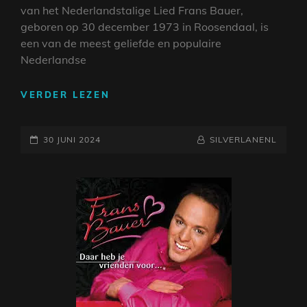
van het Nederlandstalige Lied Frans Bauer,
geboren op 30 december 1973 in Roosendaal, is
een van de meest geliefde en populaire
Nederlandse
ONTDEK
VERDER LEZEN
DE
BETOVERENDE
GEPLAATST
WERELD
NAAMREGEL
BYLINE
30 JUNI 2024
SILVERLANENL
VAN
OP
FRANS
BAUER
LIEDJES