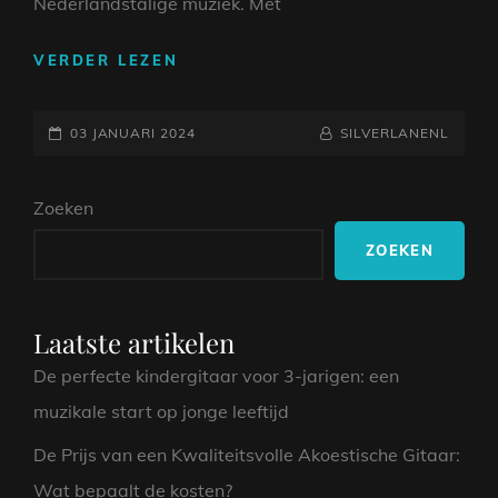
Nederlandstalige muziek. Met
DE
VERDER LEZEN
TIJDLOZE
MUZIEK
GEPLAATST
VAN
NAAMREGEL
BYLINE
03 JANUARI 2024
SILVERLANENL
FRANS
OP
BAUER:
Zoeken
EEN
ICOON
ZOEKEN
IN
DE
NEDERLANDSE
MUZIEKWERELD
Laatste artikelen
De perfecte kindergitaar voor 3-jarigen: een
muzikale start op jonge leeftijd
De Prijs van een Kwaliteitsvolle Akoestische Gitaar:
Wat bepaalt de kosten?