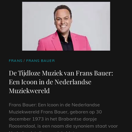
EEN
MUZIKALE
REIS
MET
DE
VOLKSZANGER
CAT
FRANS
/
FRANS BAUER
LINKS
De Tijdloze Muziek van Frans Bauer:
Een Icoon in de Nederlandse
Muziekwereld
Frans Bauer: Een Icoon in de Nederlandse
Muziekwereld Frans Bauer, geboren op 30
december 1973 in het Brabantse dorpje
Roosendaal, is een naam die synoniem staat voor