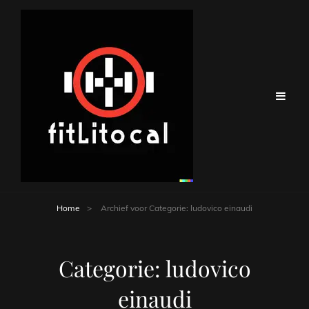
Home
>
Archief voor
Categorie:
ludovico einaudi
Categorie:
ludovico
einaudi