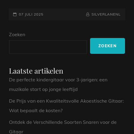
PIANOMUZIEK
VAN
GEPLAATST
LUDOVICO
NAAMREGEL
BYLINE
07 JULI 2025
SILVERLANENL
EINAUDI:
OP
EEN
Zoeken
EMOTIONELE
REIS
ZOEKEN
Laatste artikelen
De perfecte kindergitaar voor 3-jarigen: een
muzikale start op jonge leeftijd
De Prijs van een Kwaliteitsvolle Akoestische Gitaar:
Wat bepaalt de kosten?
Ontdek de Verschillende Soorten Snaren voor de
Gitaar