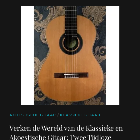
CAT
AKOESTISCHE GITAAR
/
KLASSIEKE GITAAR
LINKS
Verken de Wereld van de Klassieke en
Akoestische Gitaar: Twee Tijdloze