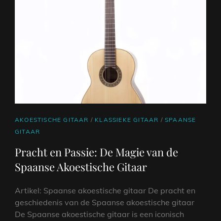
FENDER
KLASSIEKE
GITAAR
CAT
AKOESTISCHE GITAAR
/
KLASSIEKE GITAAR
/
SPAANSE
LINKS
GITAAR
Pracht en Passie: De Magie van de
Spaanse Akoestische Gitaar
Artikel: Spaanse akoestische gitaar De pracht en
geschiedenis van de Spaanse akoestische gitaar
De Spaanse akoestische gitaar is een iconisch