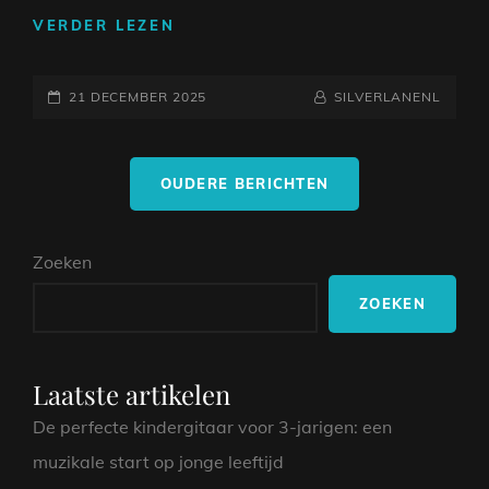
ONTDEK
VERDER LEZEN
HET
WARME
GEPLAATST
GELUID
NAAMREGEL
BYLINE
21 DECEMBER 2025
SILVERLANENL
VAN
OP
DE
Berichtnavigatie
AKOESTISCHE
OUDERE BERICHTEN
GITAAR
MET
NYLON
Zoeken
SNAREN
ZOEKEN
Laatste artikelen
De perfecte kindergitaar voor 3-jarigen: een
muzikale start op jonge leeftijd