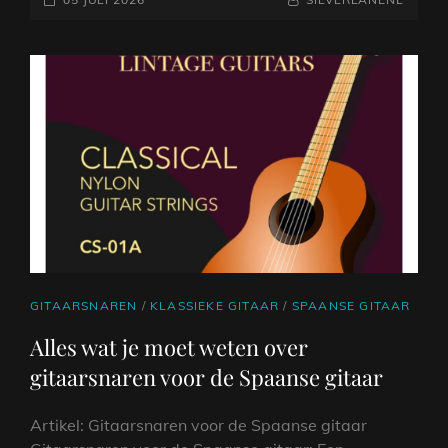
SPELEN
OP
OP
EEN
GOEDE
KLASSIEKE
GITAAR
CAT
GITAARSNAREN
/
KLASSIEKE GITAAR
/
SPAANSE GITAAR
LINKS
Alles wat je moet weten over
gitaarsnaren voor de Spaanse gitaar
Artikel: Gitaarsnaren voor de Spaanse gitaar