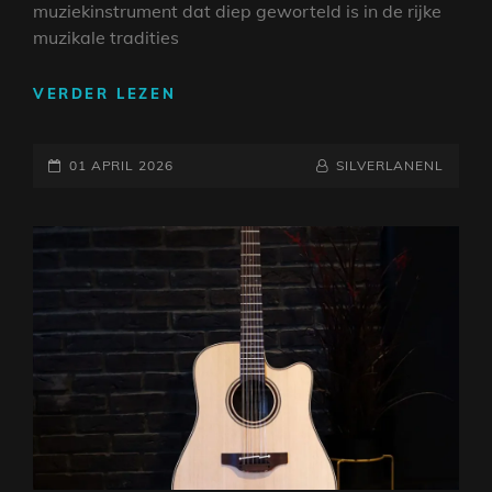
muziekinstrument dat diep geworteld is in de rijke
muzikale tradities
PRACHT
VERDER LEZEN
EN
PASSIE:
GEPLAATST
DE
NAAMREGEL
BYLINE
01 APRIL 2026
SILVERLANENL
MAGIE
OP
VAN
DE
SPAANSE
AKOESTISCHE
GITAAR