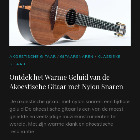
EN
COMFORTABEL
SPELEN
CAT
AKOESTISCHE GITAAR
/
GITAARSNAREN
/
KLASSIEKE
LINKS
GITAAR
Ontdek het Warme Geluid van de
Akoestische Gitaar met Nylon Snaren
De akoestische gitaar met nylon snaren: een tijdloos
geluid De akoestische gitaar is een van de meest
geliefde en veelzijdige muziekinstrumenten ter
wereld. Met zijn warme klank en akoestische
resonantie