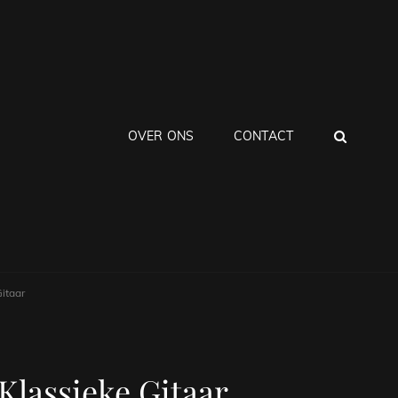
ZOEK
OVER ONS
CONTACT
Gitaar
 Klassieke Gitaar