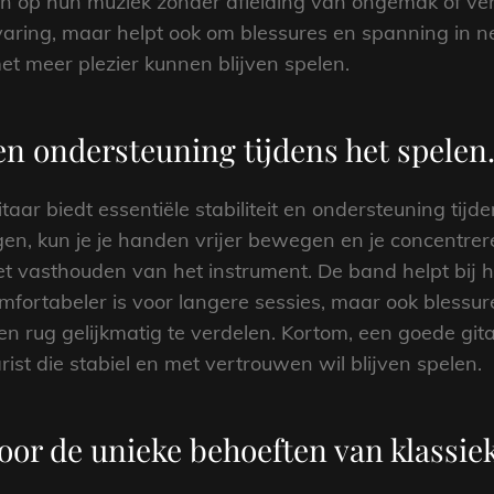
en op hun muziek zonder afleiding van ongemak of verm
ring, maar helpt ook om blessures en spanning in n
et meer plezier kunnen blijven spelen.
 en ondersteuning tijdens het spelen
aar biedt essentiële stabiliteit en ondersteuning tijd
igen, kun je je handen vrijer bewegen en je concentre
t vasthouden van het instrument. De band helpt bij h
omfortabeler is voor langere sessies, maar ook bless
en rug gelijkmatig te verdelen. Kortom, een goede gi
rist die stabiel en met vertrouwen wil blijven spelen.
or de unieke behoeften van klassiek