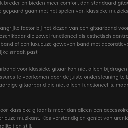
ak breder en bieden meer comfort dan standaard gita
ie gepaard gaan met het spelen van klassieke muzieks
langrijke factor bij het kiezen van een gitaarband voor
schikbaar die zowel functioneel als esthetisch aantrek
band of een luxueuze geweven band met decoratieve p
ijke smaak past.
rband voor klassieke gitaar kan niet alleen bijdragen
sures te voorkomen door de juiste ondersteuning te 
dige gitaarband die niet alleen functioneel is, maar d
r klassieke gitaar is meer dan alleen een accessoire 
 serieuze muzikant. Kies verstandig en geniet van ure
iteit en stijl.