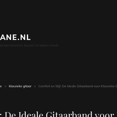
LANE.NL
at Met Metal En Muziek Te Maken Heeft
e
>
klassieke gitaar
>
Comfort en Stijl: De Ideale Gitaarband voor Klassieke 
: De Ideale Gitaarband voor