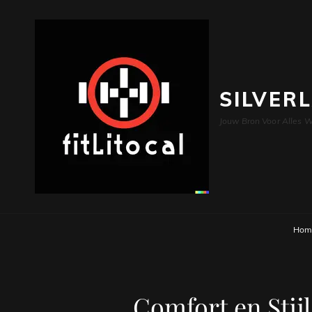
SILVER
Jouw Bron Voor Alles W
Hom
Comfort en Stijl