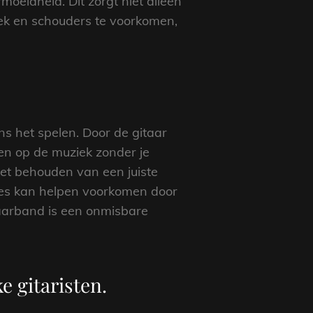
oeidheid. Dit zorgt niet alleen
ek en schouders te voorkomen,
.
ens het spelen. Door de gitaar
ren op de muziek zonder je
et behouden van een juiste
ures kan helpen voorkomen door
taarband is een onmisbare
e gitaristen.