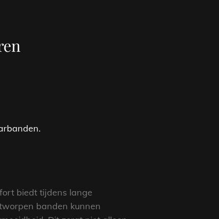
ren
aarbanden.
ort biedt tijdens lange
ontworpen banden kunnen