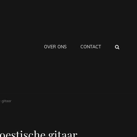
ZOEK
OVER ONS
CONTACT
 gitaar
oestische gitaar