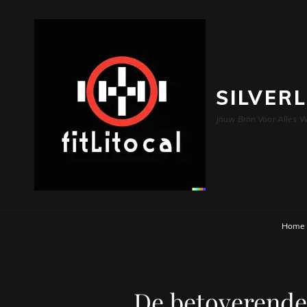
SILVER
Jouw Bron Voor Alles W
Home
De betoverende 