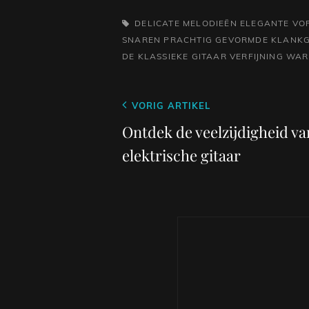
TAGS,
DELICATE MELODIEËN
ELEGANTE VO
SNAREN
PRACHTIG GEVORMDE KLANK
DE KLASSIEKE GITAAR
VERFIJNING
WAR
Berichtnavigatie
Vorig
VORIG ARTIKEL
bericht
Ontdek de veelzijdigheid v
elektrische gitaar