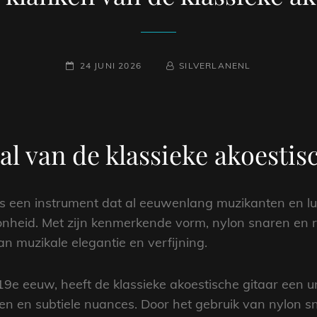
GEPLAATST
NAAMREGEL
BYLINE
24 JUNI 2026
SILVERLANENL
OP
al van de klassieke akoestis
is een instrument dat al eeuwenlang muzikanten en lu
nheid. Met zijn kenmerkende vorm, nylon snaren en ri
 muzikale elegantie en verfijning.
19e eeuw, heeft de klassieke akoestische gitaar een u
en en subtiele nuances. Door het gebruik van nylon sn