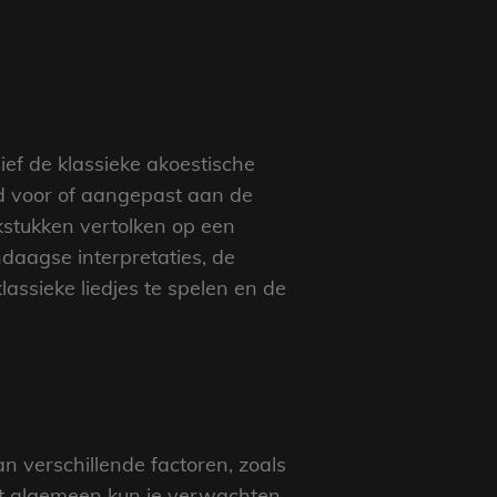
sief de klassieke akoestische
rd voor of aangepast aan de
ekstukken vertolken op een
daagse interpretaties, de
assieke liedjes te spelen en de
n verschillende factoren, zoals
het algemeen kun je verwachten