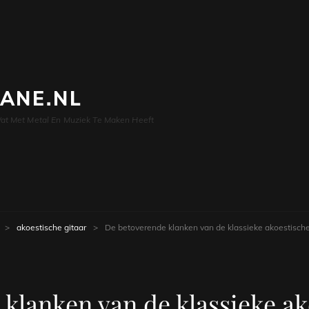
LANE.NL
at Met Metal En Muziek Te Maken Heeft
>
akoestische gitaar
>
De betoverende klanken van de klassieke akoestische
klanken van de klassieke ak