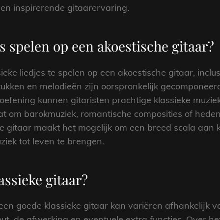
en inspirerende gitaarervaring.
es spelen op een akoestische gitaar?
sieke liedjes te spelen op een akoestische gitaar, inclu
stukken en melodieën zijn oorspronkelijk gecomponee
n oefening kunnen gitaristen prachtige klassieke muzi
aat om barokmuziek, romantische composities of heden
e gitaar maakt het mogelijk om een breed scala aan kl
ziek tot leven te brengen.
assieke gitaar?
en goede klassieke gitaar kan variëren afhankelijk va
hout, de afwerking en eventuele extra functies. Over 