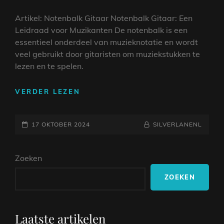
Artikel: Notenbalk Gitaar Notenbalk Gitaar: Een
Leidraad voor Muzikanten De notenbalk is een
essentieel onderdeel van muzieknotatie en wordt
veel gebruikt door gitaristen om muziekstukken te
lezen en te spelen.
LEER
VERDER LEZEN
NOTEN
LEZEN
GEPLAATST
OP
NAAMREGEL
BYLINE
17 OKTOBER 2024
SILVERLANENL
DE
OP
GITAAR:
Zoeken
DE
NOTENBALK
ZOEKEN
ALS
LEIDRAAD
Laatste artikelen