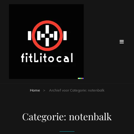
Home
>
Archief voor
Categorie:
notenbalk
Categorie:
notenbalk