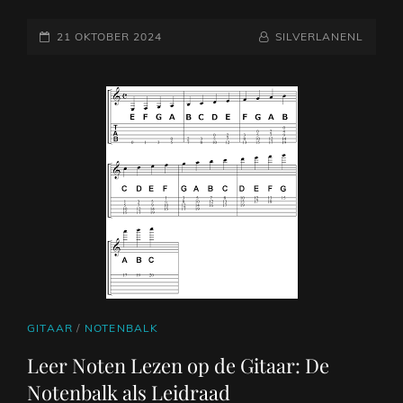
GITAAR
GEPLAATST
NOTENBALK:
NAAMREGEL
BYLINE
21 OKTOBER 2024
SILVERLANENL
EEN
OP
ONMISBAAR
HULPMIDDEL
VOOR
GITARISTEN
CAT
GITAAR
/
NOTENBALK
LINKS
Leer Noten Lezen op de Gitaar: De
Notenbalk als Leidraad