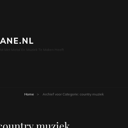
LANE.NL
at Met Metal En Muziek Te Maken Heeft
Home
>
Archief voor
Categorie:
country muziek
country muziek