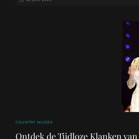
EEN
OP
REIS
DOOR
HET
HART
VAN
EEN
TIJDLOOS
GENRE
CAT
COUNTRY MUZIEK
LINKS
Ontdek de Tijdloze Klanken van