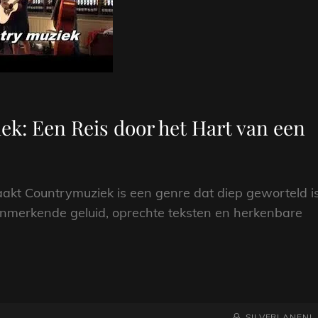
k: Een Reis door het Hart van een
aakt Countrymuziek is een genre dat diep geworteld i
kenmerkende geluid, oprechte teksten en herkenbare
NAAMREGEL
BYLINE
SILVERLANENL