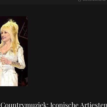
 Countrymuziek: Iconische Artieste