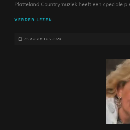
Platteland Countrymuziek heeft een speciale ple
DE
VERDER LEZEN
WERELD
VAN
GEPLAATST
COUNTRY
26 AUGUSTUS 2024
ARTIESTEN:
OP
VAN
LEGENDEN
TOT
NIEUWKOMERS