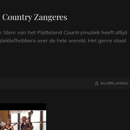
n Country Zangeres
 Stem van het Platteland Countrymuziek heeft altijd
iekliefhebbers over de hele wereld. Het genre staat
NAAMREGEL
BYLINE
SILVERLANENL