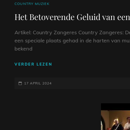
CAT
COUNTRY MUZIEK
LINKS
Het Betoverende Geluid van ee
Artikel: Country Zangeres Country Zangeres: De
een speciale plaats gehad in de harten van muz
bekend
HET
VERDER LEZEN
BETOVERENDE
GELUID
GEPLAATST
VAN
17 APRIL 2024
EEN
OP
COUNTRY
ZANGERES