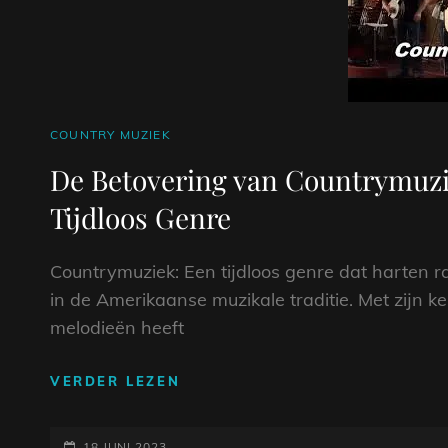
CAT
COUNTRY MUZIEK
LINKS
De Betovering van Countrymuzie
Tijdloos Genre
Countrymuziek: Een tijdloos genre dat harten r
in de Amerikaanse muzikale traditie. Met zijn 
melodieën heeft
DE
VERDER LEZEN
BETOVERING
VAN
GEPLAATST
COUNTRYMUZIEK:
18 JUNI 2023