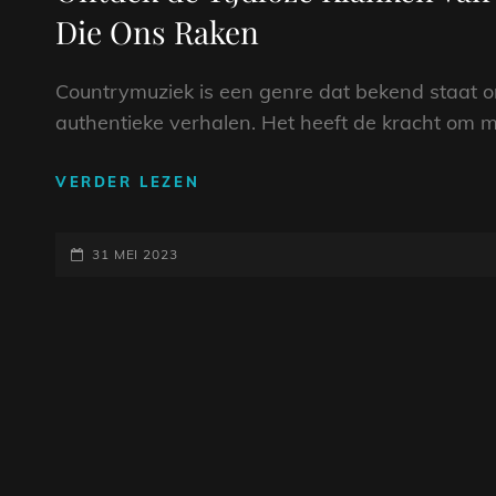
Die Ons Raken
Countrymuziek is een genre dat bekend staat o
authentieke verhalen. Het heeft de kracht om 
ONTDEK
VERDER LEZEN
DE
TIJDLOZE
GEPLAATST
KLANKEN
31 MEI 2023
VAN
OP
COUNTRYMUZIEK:
ICONISCHE
ARTIESTEN
DIE
ONS
RAKEN