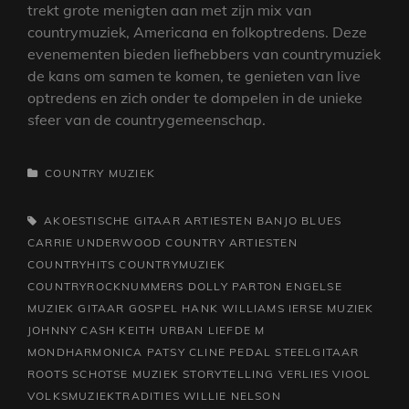
trekt grote menigten aan met zijn mix van
countrymuziek, Americana en folkoptredens. Deze
evenementen bieden liefhebbers van countrymuziek
de kans om samen te komen, te genieten van live
optredens en zich onder te dompelen in de unieke
sfeer van de countrygemeenschap.
CATEGORIEËN
COUNTRY MUZIEK
TAGS,
AKOESTISCHE GITAAR
ARTIESTEN
BANJO
BLUES
CARRIE UNDERWOOD
COUNTRY ARTIESTEN
COUNTRYHITS
COUNTRYMUZIEK
COUNTRYROCKNUMMERS
DOLLY PARTON
ENGELSE
MUZIEK
GITAAR
GOSPEL
HANK WILLIAMS
IERSE MUZIEK
JOHNNY CASH
KEITH URBAN
LIEFDE
M
MONDHARMONICA
PATSY CLINE
PEDAL STEELGITAAR
ROOTS
SCHOTSE MUZIEK
STORYTELLING
VERLIES
VIOOL
VOLKSMUZIEKTRADITIES
WILLIE NELSON