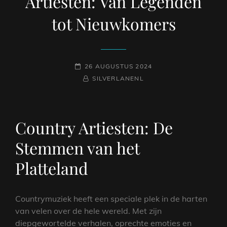
Artiesten: Van Legenden
tot Nieuwkomers
GEPLAATST
26 AUGUSTUS 2024
OP
NAAMREGEL
BYLINE
SILVERLANENL
Country Artiesten: De
Stemmen van het
Platteland
Countrymuziek heeft een speciale plek in de harten
van velen over de hele wereld. Met zijn
diepgewortelde verhalen, oprechte emoties en