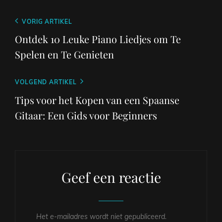
Berichtnavigatie
Vorig
VORIG ARTIKEL
bericht
Ontdek 10 Leuke Piano Liedjes om Te
Spelen en Te Genieten
Volgend
VOLGEND ARTIKEL
bericht
Tips voor het Kopen van een Spaanse
Gitaar: Een Gids voor Beginners
Geef een reactie
Het e-mailadres wordt niet gepubliceerd.