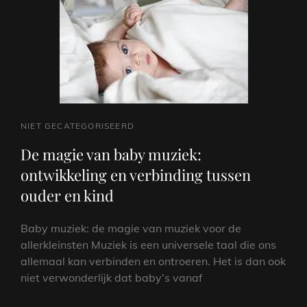
HART
VAN
EEN
TIJDLOOS
GENRE
CAT
NIET GECATEGORISEERD
LINKS
De magie van baby muziek:
ontwikkeling en verbinding tussen
ouder en kind
Baby muziek: de magie van muziek voor de
allerkleinsten Muziek is een universele taal die ons
allemaal kan verbinden en ontroeren. Het is dan ook
niet verwonderlijk dat baby’s vanaf