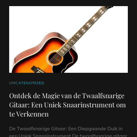
CAT
UNCATEGORIZED
LINKS
Ontdek de Magie van de Twaalfsnarige
Gitaar: Een Uniek Snaarinstrument om
te Verkennen
De Twaalfsnarige Gitaar: Een Diepgaande Duik in
een Uniek Snaarinstrument De twaalfsnarige gitaar