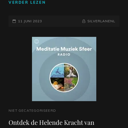
DE
VERDER LEZEN
MAGIE
VAN
GEPLAATST
BABY
NAAMREGEL
BYLINE
11 JUNI 2023
SILVERLANENL
MUZIEK:
OP
ONTWIKKELING
EN
VERBINDING
TUSSEN
OUDER
EN
KIND
CAT
NIET GECATEGORISEERD
LINKS
Ontdek de Helende Kracht van