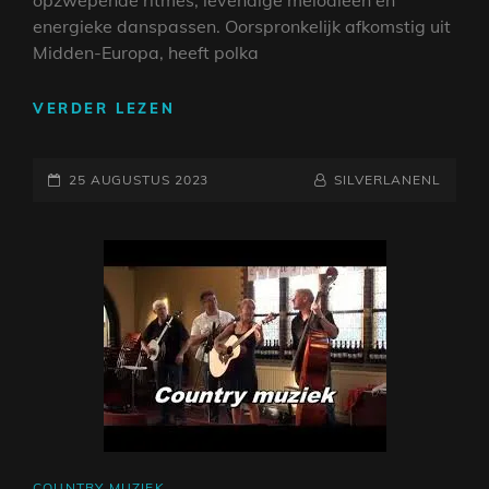
energieke danspassen. Oorspronkelijk afkomstig uit
Midden-Europa, heeft polka
DE
VERDER LEZEN
VROLIJKE
WERELD
GEPLAATST
VAN
NAAMREGEL
BYLINE
25 AUGUSTUS 2023
SILVERLANENL
POLKA
OP
MUZIEK:
EEN
LEVENDIG
EN
OPZWEPEND
GENRE
CAT
COUNTRY MUZIEK