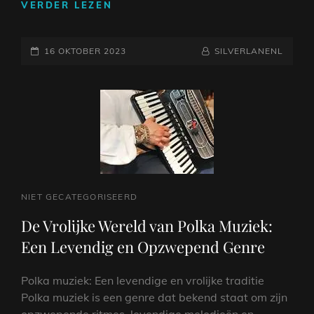
DE
VERDER LEZEN
BETOVERENDE
KLANKEN
GEPLAATST
VAN
NAAMREGEL
BYLINE
16 OKTOBER 2023
SILVERLANENL
AKOESTISCHE
OP
MUZIEK
CAT
NIET GECATEGORISEERD
LINKS
De Vrolijke Wereld van Polka Muziek:
Een Levendig en Opzwepend Genre
Polka muziek: Een levendige en vrolijke traditie
Polka muziek is een genre dat bekend staat om zijn
opzwepende ritmes, levendige melodieën en