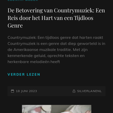
LINKS
De Betovering van Countrymuziek: Een
Reis door het Hart van een Tijdloos
Genre
Countrymuziek: Een tijdloos genre dat harten raakt
Countrymuziek is een genre dat diep geworteld is in
de Amerikaanse muzikale traditie. Met zijn
kenmerkende geluid, oprechte teksten en
herkenbare melodieën heeft
DE
VERDER LEZEN
BETOVERING
VAN
GEPLAATST
COUNTRYMUZIEK:
NAAMREGEL
BYLINE
18 JUNI 2023
SILVERLANENL
EEN
OP
REIS
DOOR
HET