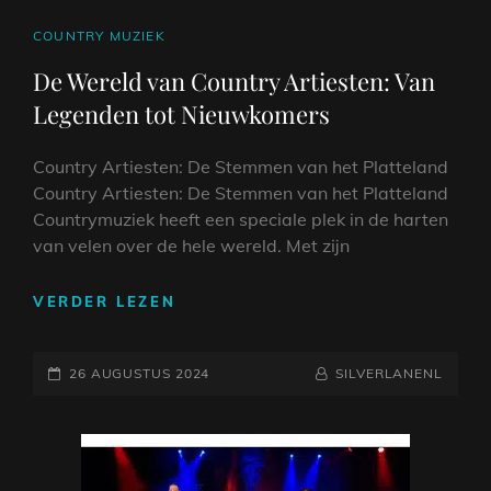
CAT
COUNTRY MUZIEK
LINKS
De Wereld van Country Artiesten: Van
Legenden tot Nieuwkomers
Country Artiesten: De Stemmen van het Platteland
Country Artiesten: De Stemmen van het Platteland
Countrymuziek heeft een speciale plek in de harten
van velen over de hele wereld. Met zijn
DE
VERDER LEZEN
WERELD
VAN
GEPLAATST
COUNTRY
NAAMREGEL
BYLINE
26 AUGUSTUS 2024
SILVERLANENL
ARTIESTEN:
OP
VAN
LEGENDEN
TOT