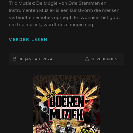
Trio Muziek: De Magie van Drie Stemmen en
Instrumenten Muziek is een kunstvorm die mensen
verbindt en emoties oproept. En wanneer het gaat
om trio muziek, wordt deze magie nog
DE
VERDER LEZEN
BETOVERING
VAN
GEPLAATST
TRIO
NAAMREGEL
BYLINE
06 JANUARI 2024
SILVERLANENL
MUZIEK:
OP
HARMONIE
IN
DRIE
STEMMEN
EN
INSTRUMENTEN