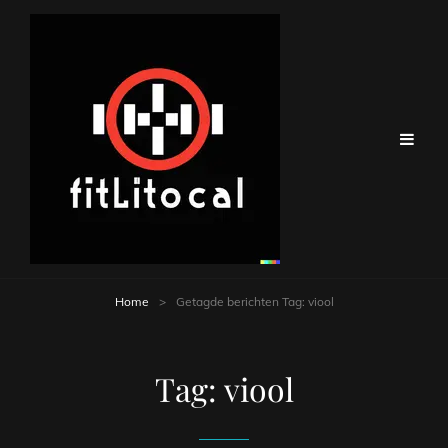
Home
>
Getagde berichten
Tag:
viool
Tag:
viool