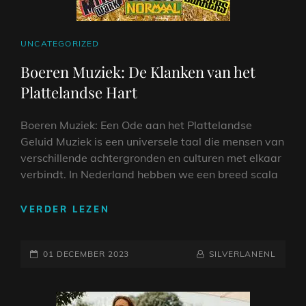
CAT
UNCATEGORIZED
LINKS
Boeren Muziek: De Klanken van het
Plattelandse Hart
Boeren Muziek: Een Ode aan het Plattelandse
Geluid Muziek is een universele taal die mensen van
verschillende achtergronden en culturen met elkaar
verbindt. In Nederland hebben we een breed scala
BOEREN
VERDER LEZEN
MUZIEK:
DE
GEPLAATST
KLANKEN
NAAMREGEL
BYLINE
01 DECEMBER 2023
SILVERLANENL
VAN
OP
HET
PLATTELANDSE