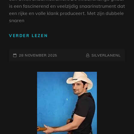
is een fascinerend en veelzijdig snaarinstrument dat
een rijke en volle klank produceert. Met zijn dubbele
snaren
ONTDEK
VERDER LEZEN
DE
MAGIE
GEPLAATST
VAN
NAAMREGEL
BYLINE
28 NOVEMBER 2025
SILVERLANENL
DE
OP
TWAALFSNARIGE
GITAAR:
EEN
UNIEK
SNAARINSTRUMENT
OM
TE
VERKENNEN