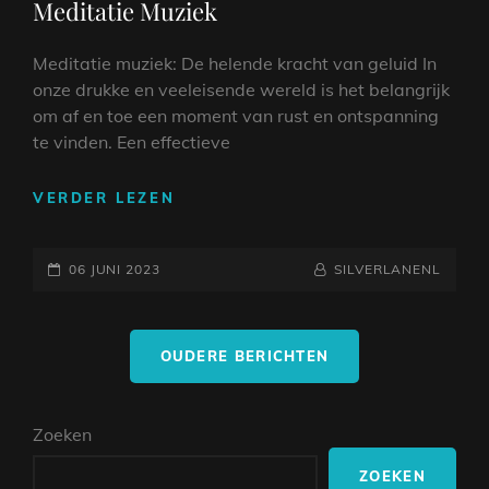
Meditatie Muziek
Meditatie muziek: De helende kracht van geluid In
onze drukke en veeleisende wereld is het belangrijk
om af en toe een moment van rust en ontspanning
te vinden. Een effectieve
ONTDEK
VERDER LEZEN
DE
HELENDE
GEPLAATST
KRACHT
NAAMREGEL
BYLINE
06 JUNI 2023
SILVERLANENL
VAN
OP
MEDITATIE
Berichtnavigatie
MUZIEK
OUDERE BERICHTEN
Zoeken
ZOEKEN