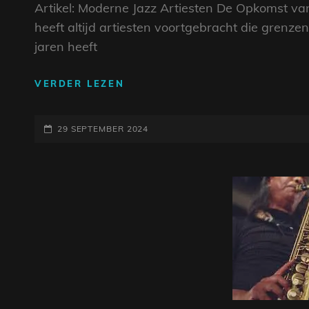
Artikel: Moderne Jazz Artiesten De Opkomst va
heeft altijd artiesten voortgebracht die grenz
jaren heeft
ONTDEK
VERDER LEZEN
DE
INNOVATIEVE
GEPLAATST
KLANKEN
29 SEPTEMBER 2024
VAN
OP
MODERNE
JAZZ
ARTIESTEN