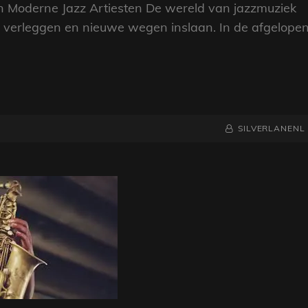
n Moderne Jazz Artiesten De wereld van jazzmuziek
en verleggen en nieuwe wegen inslaan. In de afgelope
NAAMREGEL
BYLINE
SILVERLANENL