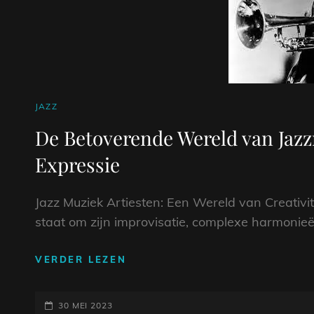
CAT
JAZZ
LINKS
De Betoverende Wereld van Jazzm
Expressie
Jazz Muziek Artiesten: Een Wereld van Creativi
staat om zijn improvisatie, complexe harmonieën 
DE
VERDER LEZEN
BETOVERENDE
WERELD
GEPLAATST
VAN
30 MEI 2023