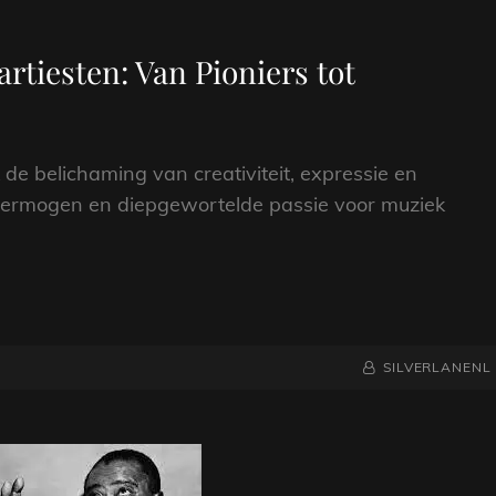
rtiesten: Van Pioniers tot
 de belichaming van creativiteit, expressie en
tievermogen en diepgewortelde passie voor muziek
NAAMREGEL
BYLINE
SILVERLANENL