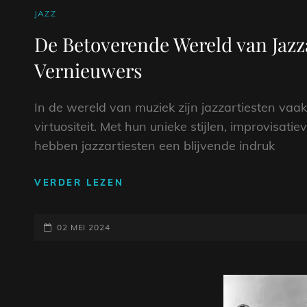
CAT
JAZZ
LINKS
De Betoverende Wereld van Jazza
Vernieuwers
In de wereld van muziek zijn jazzartiesten vaak
virtuositeit. Met hun unieke stijlen, improvisa
hebben jazzartiesten een blijvende indruk
DE
VERDER LEZEN
BETOVERENDE
WERELD
GEPLAATST
VAN
02 MEI 2024
JAZZARTIESTEN:
OP
VAN
PIONIERS
TOT
VERNIEUWERS