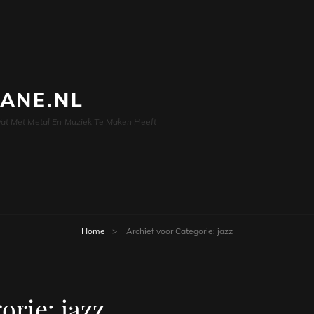
LANE.NL
at Met Metal En Muziek Te Maken Heeft
Home
>
Archief voor
Categorie:
jazz
orie:
jazz