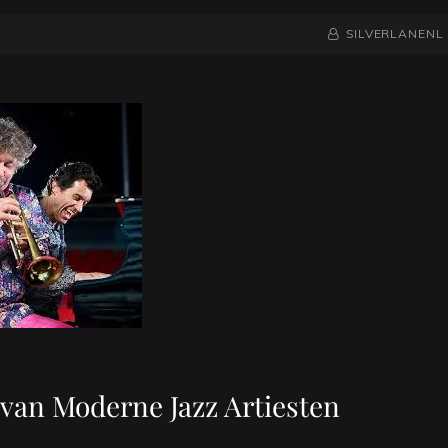
NAAMREGEL
BYLINE
SILVERLANENL
van Moderne Jazz Artiesten