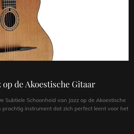
 op de Akoestische Gitaar
 De Subtiele Schoonheid van Jazz op de Akoestische
n prachtig instrument dat zich perfect leent voor het