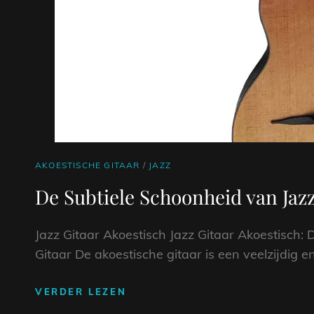
CAT
AKOESTISCHE GITAAR
/
JAZZ
LINKS
De Subtiele Schoonheid van Jazz
Jazz Gitaar Akoestisch Jazz Gitaar Akoestisch:
Gitaar De akoestische gitaar is een veelzijdig e
DE
VERDER LEZEN
SUBTIELE