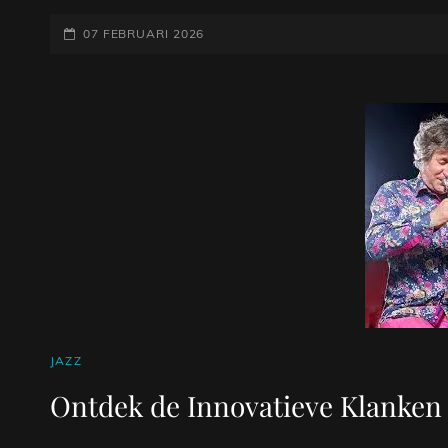
SCHOONHEID
GEPLAATST
VAN
07 FEBRUARI 2026
JAZZ
OP
OP
DE
AKOESTISCHE
GITAAR
CAT
JAZZ
LINKS
Ontdek de Innovatieve Klanken 