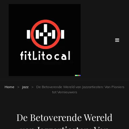
Home
>
jazz
>
De Betoverende Wereld van Jazzartiesten: Van Pioniers
tot Vernieuwers
De Betoverende Wereld