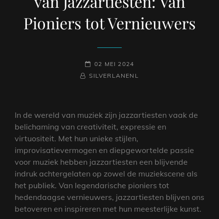
van Jazzartiesten: Van
Pioniers tot Vernieuwers
GEPLAATST
02 MEI 2024
NAAMREGEL
BYLINE
OP
SILVERLANENL
In de wereld van muziek zijn jazzartiesten vaak de
belichaming van creativiteit, expressie en
virtuositeit. Met hun unieke stijlen,
improvisatievermogen en diepgewortelde passie
voor muziek hebben jazzartiesten een blijvende
indruk achtergelaten op zowel de muziekscene als
het publiek. Van legendarische pioniers tot
hedendaagse vernieuwers, jazzartiesten blijven ons
betoveren en inspireren met hun meesterlijke kunst.