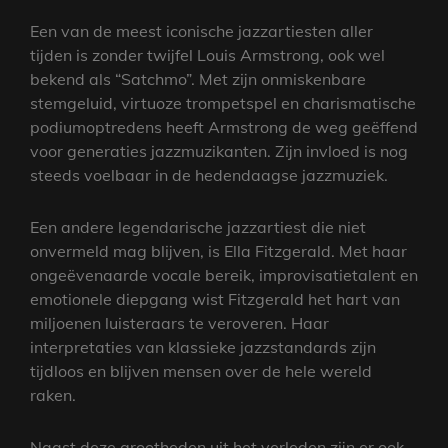
Een van de meest iconische jazzartiesten aller
tijden is zonder twijfel Louis Armstrong, ook wel
bekend als “Satchmo”. Met zijn onmiskenbare
stemgeluid, virtuoze trompetspel en charismatische
podiumoptredens heeft Armstrong de weg geëffend
voor generaties jazzmuzikanten. Zijn invloed is nog
steeds voelbaar in de hedendaagse jazzmuziek.
Een andere legendarische jazzartiest die niet
onvermeld mag blijven, is Ella Fitzgerald. Met haar
ongeëvenaarde vocale bereik, improvisatietalent en
emotionele diepgang wist Fitzgerald het hart van
miljoenen luisteraars te veroveren. Haar
interpretaties van klassieke jazzstandards zijn
tijdloos en blijven mensen over de hele wereld
raken.
Naast deze grootheden uit het verleden zijn er ook