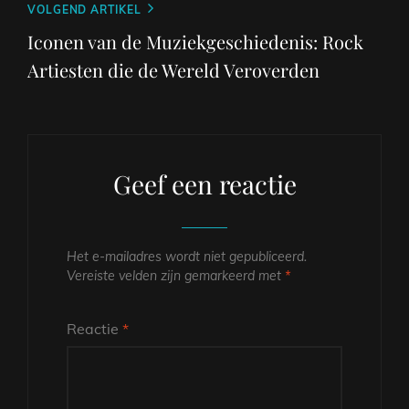
Volgend
VOLGEND ARTIKEL
bericht
Iconen van de Muziekgeschiedenis: Rock
Artiesten die de Wereld Veroverden
Geef een reactie
Het e-mailadres wordt niet gepubliceerd.
Vereiste velden zijn gemarkeerd met
*
Reactie
*