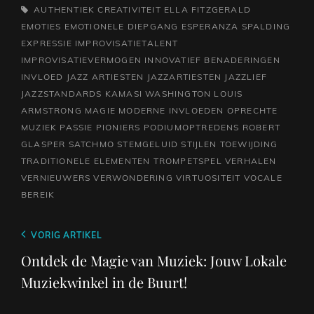
TAGS,
AUTHENTIEK
CREATIVITEIT
ELLA FITZGERALD
EMOTIES
EMOTIONELE DIEPGANG
ESPERANZA SPALDING
EXPRESSIE
IMPROVISATIETALENT
IMPROVISATIEVERMOGEN
INNOVATIEF BENADERINGEN
INVLOED
JAZZ ARTIESTEN
JAZZARTIESTEN
JAZZLIEF
JAZZSTANDARDS
KAMASI WASHINGTON
LOUIS
ARMSTRONG
MAGIE
MODERNE INVLOEDEN
OPRECHTE
MUZIEK
PASSIE
PIONIERS
PODIUMOPTREDENS
ROBERT
GLASPER
SATCHMO
STEMGELUID
STIJLEN
TOEWIJDING
TRADITIONELE ELEMENTEN
TROMPETSPEL
VERHALEN
VERNIEUWERS
VERWONDERING
VIRTUOSITEIT
VOCALE
BEREIK
Berichtnavigatie
Vorig
VORIG ARTIKEL
bericht
Ontdek de Magie van Muziek: Jouw Lokale
Muziekwinkel in de Buurt!