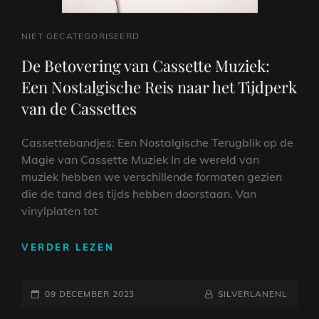
CAT
NIET GECATEGORISEERD
LINKS
De Betovering van Cassette Muziek:
Een Nostalgische Reis naar het Tijdperk
van de Cassettes
Cassettebandjes: Een Nostalgische Terugblik op de
Magie van Cassette Muziek In de wereld van
muziek hebben we verschillende formaten gezien
die de tand des tijds hebben doorstaan. Van
vinylplaten tot
DE
VERDER LEZEN
BETOVERING
VAN
GEPLAATST
CASSETTE
NAAMREGEL
BYLINE
09 DECEMBER 2023
SILVERLANENL
MUZIEK:
OP