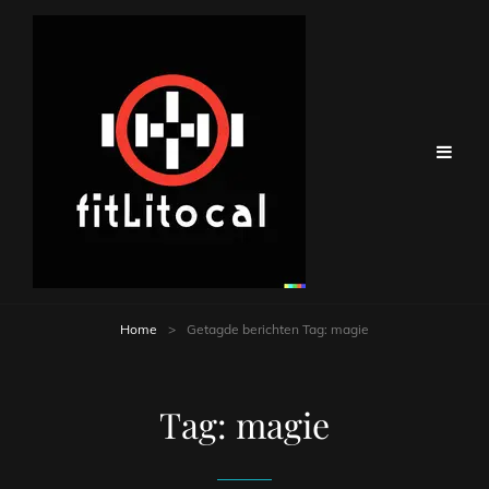
Home
>
Getagde berichten
Tag:
magie
Tag:
magie