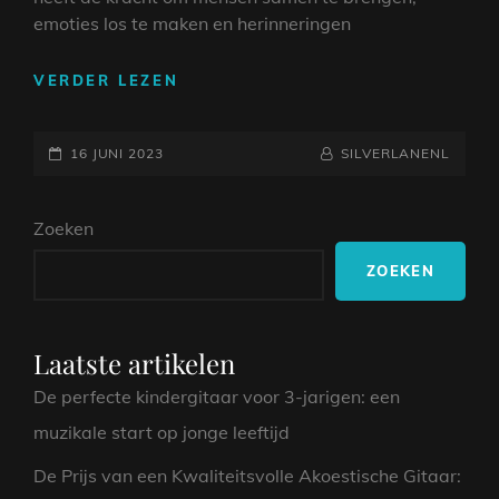
emoties los te maken en herinneringen
DE
VERDER LEZEN
BETOVERING
VAN
GEPLAATST
LIVE
NAAMREGEL
BYLINE
16 JUNI 2023
SILVERLANENL
MUZIEK:
OP
EEN
Zoeken
ONVERGETELIJKE
ERVARING
ZOEKEN
Laatste artikelen
De perfecte kindergitaar voor 3-jarigen: een
muzikale start op jonge leeftijd
De Prijs van een Kwaliteitsvolle Akoestische Gitaar: