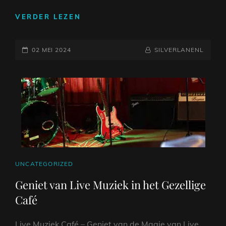
DE
VERDER LEZEN
BETOVERENDE
WERELD
GEPLAATST
VAN
NAAMREGEL
BYLINE
02 MEI 2024
SILVERLANENL
JAZZARTIESTEN:
OP
VAN
PIONIERS
TOT
VERNIEUWERS
CAT
UNCATEGORIZED
LINKS
Geniet van Live Muziek in het Gezellige
Café
Live Muziek Café – Geniet van de Magie van Live