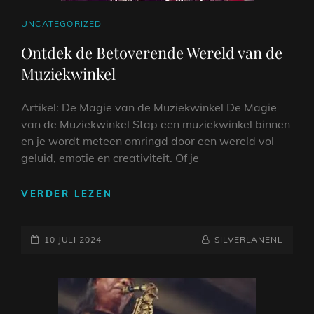
CAT
UNCATEGORIZED
LINKS
Ontdek de Betoverende Wereld van de
Muziekwinkel
Artikel: De Magie van de Muziekwinkel De Magie
van de Muziekwinkel Stap een muziekwinkel binnen
en je wordt meteen omringd door een wereld vol
geluid, emotie en creativiteit. Of je
ONTDEK
VERDER LEZEN
DE
BETOVERENDE
GEPLAATST
WERELD
NAAMREGEL
BYLINE
10 JULI 2024
SILVERLANENL
VAN
OP
DE
MUZIEKWINKEL