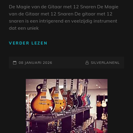
De Magie van de Gitaar met 12 Snaren De Magie
van de Gitaar met 12 Snaren De gitaar met 12
snaren is een intrigerend en veelzijdig instrument
dat een uniek
DE
VERDER LEZEN
BETOVERENDE
KLANKEN
GEPLAATST
VAN
NAAMREGEL
BYLINE
08 JANUARI 2026
SILVERLANENL
DE
OP
GITAAR
MET
12
SNAREN