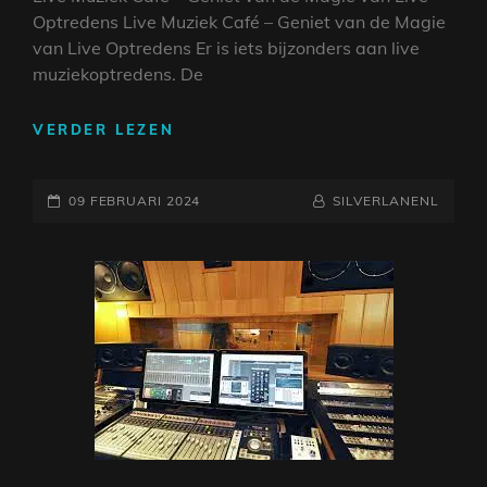
Optredens Live Muziek Café – Geniet van de Magie
van Live Optredens Er is iets bijzonders aan live
muziekoptredens. De
GENIET
VERDER LEZEN
VAN
LIVE
GEPLAATST
MUZIEK
NAAMREGEL
BYLINE
09 FEBRUARI 2024
SILVERLANENL
IN
OP
HET
GEZELLIGE
CAFÉ