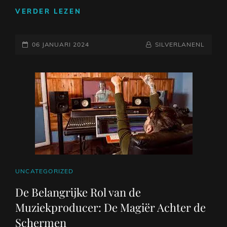
DE
VERDER LEZEN
BETOVERING
VAN
GEPLAATST
TRIO
NAAMREGEL
BYLINE
06 JANUARI 2024
SILVERLANENL
MUZIEK:
OP
HARMONIE
IN
DRIE
STEMMEN
EN
INSTRUMENTEN
CAT
UNCATEGORIZED
LINKS
De Belangrijke Rol van de
Muziekproducer: De Magiër Achter de
Schermen