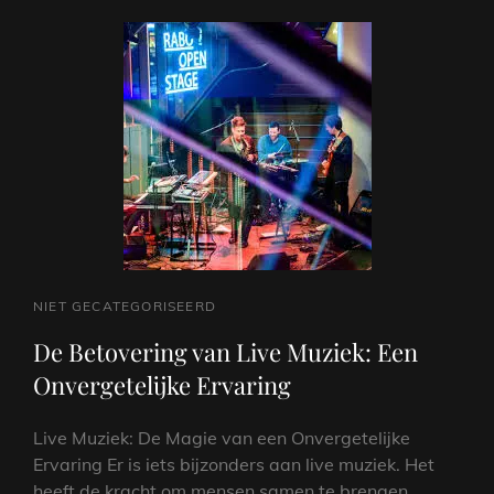
EEN
NOSTALGISCHE
REIS
NAAR
HET
TIJDPERK
VAN
DE
CASSETTES
CAT
NIET GECATEGORISEERD
LINKS
De Betovering van Live Muziek: Een
Onvergetelijke Ervaring
Live Muziek: De Magie van een Onvergetelijke
Ervaring Er is iets bijzonders aan live muziek. Het
heeft de kracht om mensen samen te brengen,