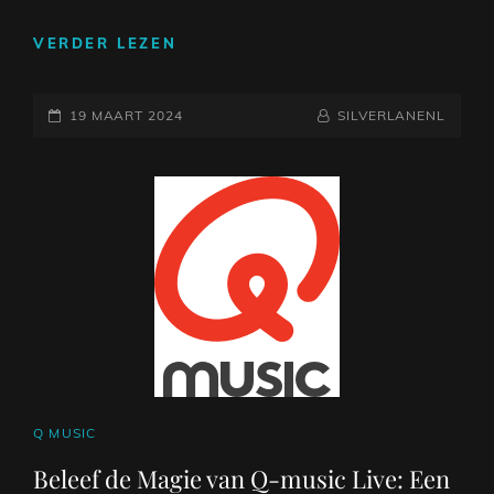
FOUTE
VERDER LEZEN
MUZIEK:
DE
GEPLAATST
GUILTY
NAAMREGEL
BYLINE
19 MAART 2024
SILVERLANENL
PLEASURES
OP
VAN
QMUSIC
CAT
Q MUSIC
LINKS
Beleef de Magie van Q-music Live: Een