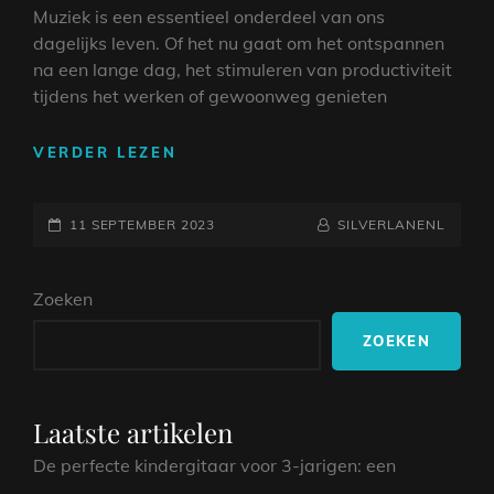
Muziek is een essentieel onderdeel van ons
dagelijks leven. Of het nu gaat om het ontspannen
na een lange dag, het stimuleren van productiviteit
tijdens het werken of gewoonweg genieten
DE
VERDER LEZEN
KRACHT
VAN
GEPLAATST
MUZIEK:
NAAMREGEL
BYLINE
11 SEPTEMBER 2023
SILVERLANENL
ONTDEK
OP
DE
Zoeken
MAGIE
VAN
ZOEKEN
Q
MUZIEK
LUISTEREN
Laatste artikelen
De perfecte kindergitaar voor 3-jarigen: een