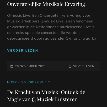
Onvergetelijke Muzikale Ervaring!
Q-music Live: Een Onvergetelijke Ervaring voor
Muziekliefhebbers Q-music Live is een fenomeen
geworden in de Nederlandse muziekscene. Het is
een reeks speciale concerten die worden
georganiseerd door radiozender Q-music, waarbij
BELEEF
VERDER LEZEN
DE
MAGIE
GEPLAATST
VAN
NAAMREGEL
BYLINE
26 NOVEMBER 2023
SILVERLANENL
Q-
OP
MUSIC
LIVE:
CAT
MUSIC
/
Q MUSIC
/
QMUSIC
EEN
LINKS
De Kracht van Muziek: Ontdek de
ONVERGETELIJKE
Magie van Q Muziek Luisteren
MUZIKALE
ERVARING!