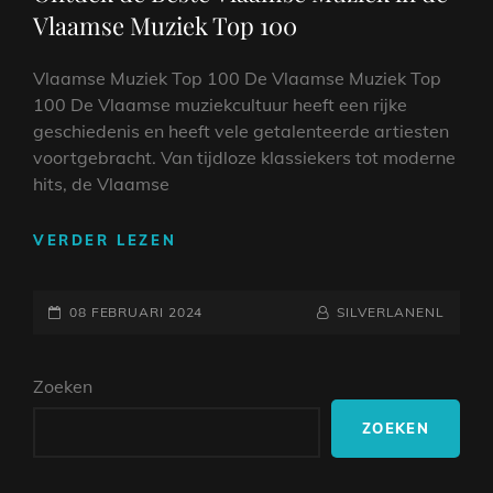
Vlaamse Muziek Top 100
Vlaamse Muziek Top 100 De Vlaamse Muziek Top
100 De Vlaamse muziekcultuur heeft een rijke
geschiedenis en heeft vele getalenteerde artiesten
voortgebracht. Van tijdloze klassiekers tot moderne
hits, de Vlaamse
ONTDEK
VERDER LEZEN
DE
BESTE
GEPLAATST
VLAAMSE
NAAMREGEL
BYLINE
08 FEBRUARI 2024
SILVERLANENL
MUZIEK
OP
IN
Zoeken
DE
VLAAMSE
ZOEKEN
MUZIEK
TOP
100