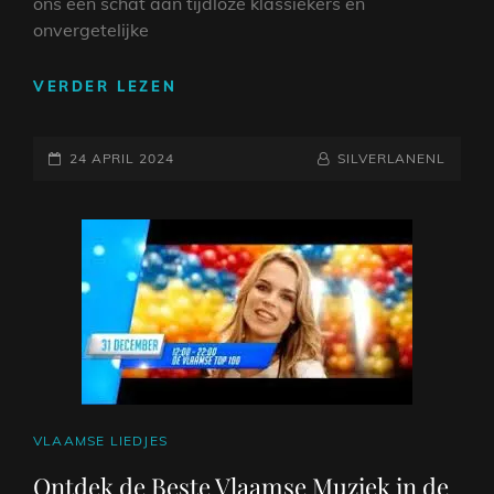
ons een schat aan tijdloze klassiekers en
onvergetelijke
DE
VERDER LEZEN
PRACHT
VAN
GEPLAATST
VLAAMSE
NAAMREGEL
BYLINE
24 APRIL 2024
SILVERLANENL
MUZIEK
OP
VAN
VROEGER:
EEN
TERUGBLIK
OP
ONZE
MUZIKALE
ERFGOED
CAT
VLAAMSE LIEDJES
LINKS
Ontdek de Beste Vlaamse Muziek in de