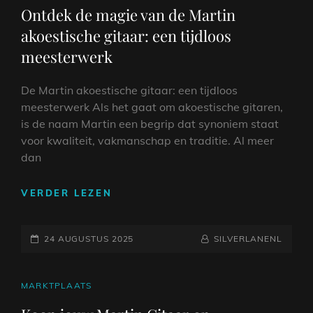
LINKS
Ontdek de magie van de Martin
akoestische gitaar: een tijdloos
meesterwerk
De Martin akoestische gitaar: een tijdloos
meesterwerk Als het gaat om akoestische gitaren,
is de naam Martin een begrip dat synoniem staat
voor kwaliteit, vakmanschap en traditie. Al meer
dan
ONTDEK
VERDER LEZEN
DE
MAGIE
GEPLAATST
VAN
NAAMREGEL
BYLINE
24 AUGUSTUS 2025
SILVERLANENL
DE
OP
MARTIN
AKOESTISCHE
CAT
MARKTPLAATS
GITAAR:
LINKS