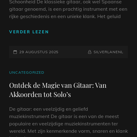
Schoonheid De klassieke gitaar, ook wel Spaanse
gitaar genoemd, is een prachtig instrument met een
rijke geschiedenis en een unieke klank. Het geluid
TIJDLOZE
VERDER LEZEN
SCHOONHEID
VAN
GEPLAATST
DE
NAAMREGEL
BYLINE
29 AUGUSTUS 2025
SILVERLANENL
KLASSIEKE
OP
GITAAR
CAT
UNCATEGORIZED
LINKS
Ontdek de Magie van Gitaar: Van
Akkoorden tot Solo’s
De gitaar: een veelzijdig en geliefd
muziekinstrument De gitaar is een van de meest
populaire en veelzijdige muziekinstrumenten ter
wereld. Met zijn kenmerkende vorm, snaren en klank