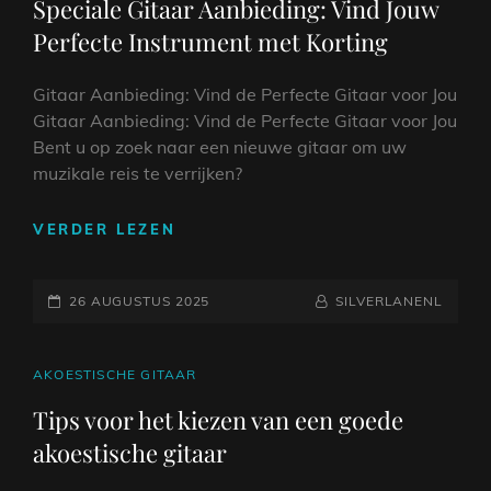
Speciale Gitaar Aanbieding: Vind Jouw
MUZIEKLIEFHEBBERS
Perfecte Instrument met Korting
Gitaar Aanbieding: Vind de Perfecte Gitaar voor Jou
Gitaar Aanbieding: Vind de Perfecte Gitaar voor Jou
Bent u op zoek naar een nieuwe gitaar om uw
muzikale reis te verrijken?
SPECIALE
VERDER LEZEN
GITAAR
AANBIEDING:
GEPLAATST
VIND
NAAMREGEL
BYLINE
26 AUGUSTUS 2025
SILVERLANENL
JOUW
OP
PERFECTE
INSTRUMENT
CAT
AKOESTISCHE GITAAR
MET
LINKS
Tips voor het kiezen van een goede
KORTING
akoestische gitaar