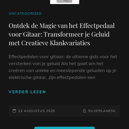
CAT
UNCATEGORIZED
LINKS
Ontdek de Magie van het Effectpedaal
voor Gitaar: Transformeer je Geluid
met Creatieve Klankvariaties
Effectpedalen voor gitaar: de ultieme gids voor het
versterken van je geluid Als het gaat om het
creëren van unieke en meeslepende geluiden op je
elektrische gitaar, zijn effectpedalen een
ONTDEK
VERDER LEZEN
DE
MAGIE
GEPLAATST
VAN
NAAMREGEL
BYLINE
22 AUGUSTUS 2025
SILVERLANENL
HET
OP
EFFECTPEDAAL