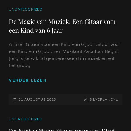
CAT
UNCATEGORIZED
LINKS
De Magie van Muziek: Een Gitaar voor
een Kind van 6 Jaar
Artikel: Gitaar voor een Kind van 6 Jaar Gitaar voor
een Kind van 6 Jaar: Een Muzikaal Avontuur Begint
Jong Is jouw kind geïnteresseerd in muziek en wil
het graag
DE
VERDER LEZEN
MAGIE
VAN
GEPLAATST
MUZIEK:
NAAMREGEL
BYLINE
31 AUGUSTUS 2025
SILVERLANENL
EEN
OP
GITAAR
VOOR
CAT
UNCATEGORIZED
EEN
LINKS