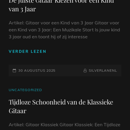
De Juiste Gitaar Kiezen voor een Kind
KIND
van 3 Jaar
VAN
6
JAAR
Artikel: Gitaar voor een Kind van 3 Jaar Gitaar voor
een Kind van 3 Jaar: Een Muzikale Start Is jouw kind
3 jaar oud en toont hij of zij interesse
DE
VERDER LEZEN
JUISTE
GITAAR
GEPLAATST
KIEZEN
NAAMREGEL
BYLINE
30 AUGUSTUS 2025
SILVERLANENL
VOOR
OP
EEN
KIND
CAT
UNCATEGORIZED
VAN
LINKS
Tijdloze Schoonheid van de Klassieke
3
Gitaar
JAAR
Artikel: Gitaar Klassiek Gitaar Klassiek: Een Tijdloze