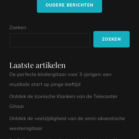
Berichtnavigatie
VOOR
OUDERE BERICHTEN
GITAAR:
TRANSFORMEER
JE
Zoeken
GELUID
MET
ZOEKEN
CREATIEVE
KLANKVARIATIES
Laatste artikelen
De perfecte kindergitaar voor 3-jarigen: een
muzikale start op jonge leeftijd
Ontdek de Iconische Klanken van de Telecaster
Gitaar
Ontdek de veelzijdigheid van de semi-akoestische
westerngitaar