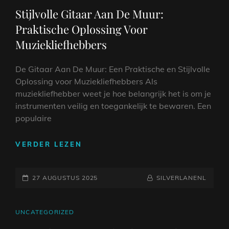
LINKS
Stijlvolle Gitaar Aan De Muur:
Praktische Oplossing Voor
Muziekliefhebbers
De Gitaar Aan De Muur: Een Praktische en Stijlvolle
Oplossing voor Muziekliefhebbers Als
muziekliefhebber weet je hoe belangrijk het is om je
instrumenten veilig en toegankelijk te bewaren. Een
populaire
STIJLVOLLE
VERDER LEZEN
GITAAR
AAN
GEPLAATST
DE
NAAMREGEL
BYLINE
27 AUGUSTUS 2025
SILVERLANENL
MUUR:
OP
PRAKTISCHE
OPLOSSING
CAT
UNCATEGORIZED
VOOR
LINKS