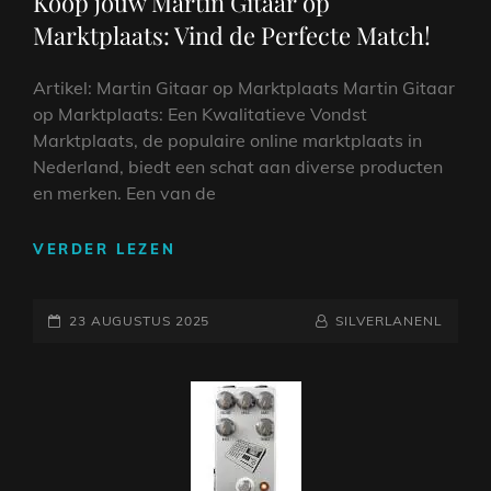
Koop jouw Martin Gitaar op
EEN
Marktplaats: Vind de Perfecte Match!
TIJDLOOS
MEESTERWERK
Artikel: Martin Gitaar op Marktplaats Martin Gitaar
op Marktplaats: Een Kwalitatieve Vondst
Marktplaats, de populaire online marktplaats in
Nederland, biedt een schat aan diverse producten
en merken. Een van de
KOOP
VERDER LEZEN
JOUW
MARTIN
GEPLAATST
GITAAR
NAAMREGEL
BYLINE
23 AUGUSTUS 2025
SILVERLANENL
OP
OP
MARKTPLAATS:
VIND
DE
PERFECTE
MATCH!