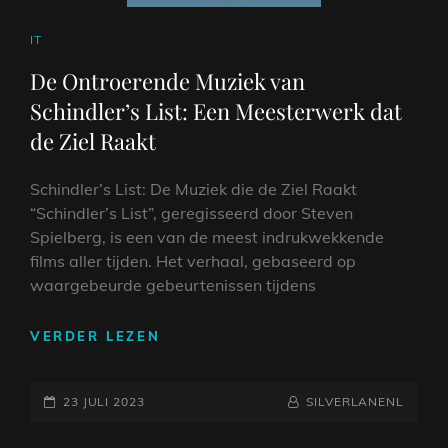
CAT
IT
LINKS
De Ontroerende Muziek van
Schindler’s List: Een Meesterwerk dat
de Ziel Raakt
Schindler’s List: De Muziek die de Ziel Raakt
“Schindler’s List”, geregisseerd door Steven
Spielberg, is een van de meest indrukwekkende
films aller tijden. Het verhaal, gebaseerd op
waargebeurde gebeurtenissen tijdens
DE
VERDER LEZEN
ONTROERENDE
MUZIEK
GEPLAATST
VAN
NAAMREGEL
BYLINE
23 JULI 2023
SILVERLANENL
SCHINDLER’S
OP
LIST: