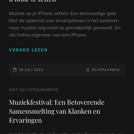
EN
WANNEER
Muziek op je iPhone zetten: Een eenvoudige gids
JE
Met de opkomst van smartphones is het luisteren
MAAR
naar muziek nog nooit zo gemakkelijk geweest. En
WILT!
als trotse eigenaar van een iPhone
EENVOUDIGE
VERDER LEZEN
STAPPEN
OM
GEPLAATST
MUZIEK
NAAMREGEL
BYLINE
26 JULI 2023
SILVERLANENL
OP
OP
JE
IPHONE
CAT
NIET GECATEGORISEERD
TE
LINKS
Muziekfestival: Een Betoverende
ZETTEN
Samensmelting van Klanken en
Ervaringen