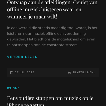
Ontsnap aan de afleidingen: Geniet van
NAAR
offline muziek luisteren waar en
INNERLIJKE
RUST
wanneer je maar wilt!
In een wereld die steeds meer digitaal wordt, is het
luisteren naar muziek offline een verademing
geworden. Het biedt ons de mogelijkheid om even
te ontsnappen aan de constante stroom
ONTSNAP
VERDER LEZEN
AAN
DE
GEPLAATST
AFLEIDINGEN:
NAAMREGEL
BYLINE
27 JULI 2023
SILVERLANENL
GENIET
OP
VAN
OFFLINE
CAT
IPHONE
MUZIEK
LINKS
Eenvoudige stappen om muziek op je
LUISTEREN
iPhone te zetten
WAAR