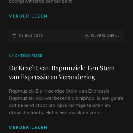
doorgewinterde kenner bent
BETOVERENDE
VERDER LEZEN
KLASSIEKE
MUZIEK
GEPLAATST
CONCERTEN:
NAAMREGEL
BYLINE
31 JULI 2023
SILVERLANENL
EEN
OP
TIJDLOZE
BELEVENIS
CAT
UNCATEGORIZED
LINKS
De Kracht van Rapmuziek: Een Stem
van Expressie en Verandering
Rapmuziek: De Krachtige Stem van Expressie
Rapmuziek, ook wel bekend als hiphop, is een genre
dat bekend staat om zijn krachtige teksten en
ritmische beats. Het is een muzikale vorm
DE
VERDER LEZEN