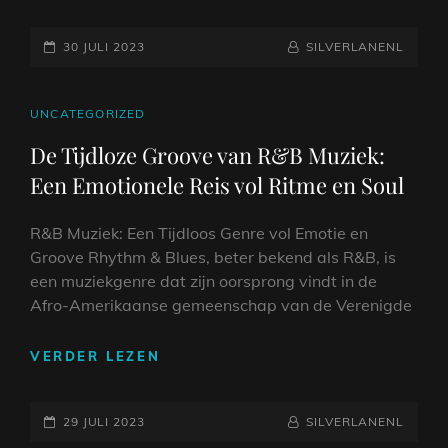
KRACHT
VAN
GEPLAATST
RAPMUZIEK:
NAAMREGEL
BYLINE
30 JULI 2023
SILVERLANENL
EEN
OP
STEM
VAN
CAT
UNCATEGORIZED
EXPRESSIE
LINKS
De Tijdloze Groove van R&B Muziek:
EN
Een Emotionele Reis vol Ritme en Soul
VERANDERING
R&B Muziek: Een Tijdloos Genre vol Emotie en
Groove Rhythm & Blues, beter bekend als R&B, is
een muziekgenre dat zijn oorsprong vindt in de
Afro-Amerikaanse gemeenschap van de Verenigde
DE
VERDER LEZEN
TIJDLOZE
GROOVE
GEPLAATST
VAN
NAAMREGEL
BYLINE
29 JULI 2023
SILVERLANENL
R&B
OP