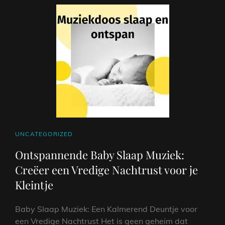
EEN
MEESTERWERK
DAT
DE
ZIEL
RAAKT
CAT
UNCATEGORIZED
LINKS
Ontspannende Baby Slaap Muziek:
Creëer een Vredige Nachtrust voor je
Kleintje
Baby Slaap Muziek: Een Kalmerend Deuntje voor
een Vredige Nachtrust Het is geen geheim dat