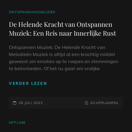
MUZIEK:
EEN
CAT
ONTSPANNINGSMUZIEK
EMOTIONELE
LINKS
De Helende Kracht van Ontspannen
REIS
Muziek: Een Reis naar Innerlijke Rust
VOL
RITME
EN
Ontspannen Muziek: De Helende Kracht van
SOUL
Melodieën Muziek is altijd al een krachtig middel
geweest om emoties op te roepen en stemmingen
te beïnvloeden. Of het nu gaat om vrolijke
DE
VERDER LEZEN
HELENDE
KRACHT
GEPLAATST
VAN
NAAMREGEL
BYLINE
28 JULI 2023
SILVERLANENL
ONTSPANNEN
OP
MUZIEK:
EEN
CAT
OFFLINE
REIS
LINKS