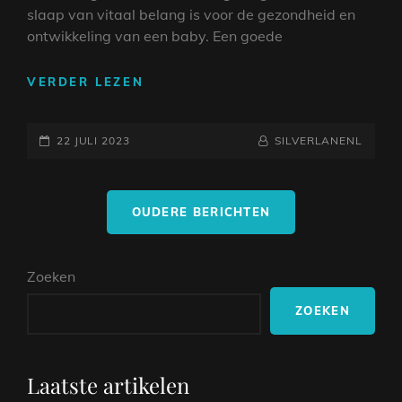
slaap van vitaal belang is voor de gezondheid en
ontwikkeling van een baby. Een goede
ONTSPANNENDE
VERDER LEZEN
BABY
SLAAP
GEPLAATST
MUZIEK:
NAAMREGEL
BYLINE
22 JULI 2023
SILVERLANENL
CREËER
OP
EEN
Berichtnavigatie
VREDIGE
OUDERE BERICHTEN
NACHTRUST
VOOR
JE
Zoeken
KLEINTJE
ZOEKEN
Laatste artikelen