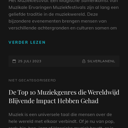
Het Muziekfestival: Een Magische Samenkomst van
Muzikale Ervaringen Muziekfestivals zijn al lang een
geliefde traditie in de muziekwereld. Deze
bijzondere evenementen brengen mensen van
verschillende achtergronden en culturen samen om
MUZIEKFESTIVAL:
VERDER LEZEN
EEN
BETOVERENDE
GEPLAATST
SAMENSMELTING
NAAMREGEL
BYLINE
25 JULI 2023
SILVERLANENL
VAN
OP
KLANKEN
EN
CAT
NIET GECATEGORISEERD
ERVARINGEN
LINKS
De Top 10 Muziekgenres die Wereldwijd
Blijvende Impact Hebben Gehad
Muziek is een universele taal die mensen over de
hele wereld met elkaar verbindt. Of je nu van pop,