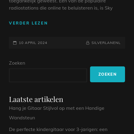
toegankelijk geweest. Een van de populaire
radiostations die online te beluisteren is, is Sky
GENIET
VERDER LEZEN
VAN
MUZIEK
GEPLAATST
LUISTEREN
NAAMREGEL
BYLINE
10 APRIL 2024
SILVERLANENL
ONLINE
OP
MET
Zoeken
SKY
RADIO:
ZOEKEN
ALTIJD
EN
OVERAL
JOUW
Laatste artikelen
FAVORIETE
Hang je Gitaar Stijlvol op met een Handige
HITS
Wandsteun
De perfecte kindergitaar voor 3-jarigen: een