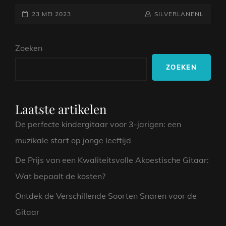
WERELD
GEPLAATST
VAN
NAAMREGEL
BYLINE
23 MEI 2023
SILVERLANENL
GRATIS
OP
BLADMUZIEK
Zoeken
VOOR
KEYBOARD
ZOEKEN
Laatste artikelen
De perfecte kindergitaar voor 3-jarigen: een
muzikale start op jonge leeftijd
De Prijs van een Kwaliteitsvolle Akoestische Gitaar:
Wat bepaalt de kosten?
Ontdek de Verschillende Soorten Snaren voor de
Gitaar