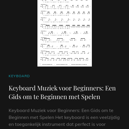
CAT
KEYBOARD
LINKS
Keyboard Muziek voor Beginners: Een
Gids om te Beginnen met Spelen
Keyboard Muziek voor Beginners: Een Gids om te
Beginnen met Spelen Het keyboard is een veelzijdig
en toegankelijk instrument dat perfect is voor