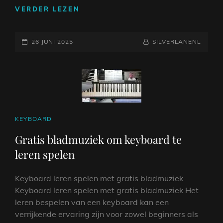
ONTDEK
VERDER LEZEN
DE
MAGIE
GEPLAATST
VAN
NAAMREGEL
BYLINE
26 JUNI 2025
SILVERLANENL
KEYBOARD
OP
SPELEN:
EEN
VERRIJKENDE
MUZIKALE
ERVARING
CAT
KEYBOARD
LINKS
Gratis bladmuziek om keyboard te
leren spelen
Keyboard leren spelen met gratis bladmuziek
Keyboard leren spelen met gratis bladmuziek Het
leren bespelen van een keyboard kan een
verrijkende ervaring zijn voor zowel beginners als