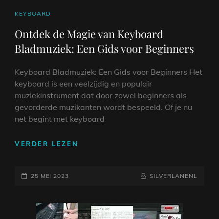
CAT
KEYBOARD
LINKS
Ontdek de Magie van Keyboard
Bladmuziek: Een Gids voor Beginners
Keyboard Bladmuziek: Een Gids voor Beginners Het
keyboard is een veelzijdig en populair
muziekinstrument dat door zowel beginners als
gevorderde muzikanten wordt bespeeld. Of je nu
net begint met keyboard
ONTDEK
VERDER LEZEN
DE
MAGIE
GEPLAATST
VAN
NAAMREGEL
BYLINE
25 MEI 2023
SILVERLANENL
KEYBOARD
OP
BLADMUZIEK:
EEN
GIDS