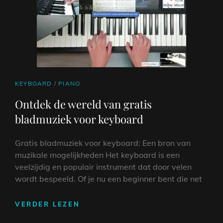
VOOR
BEGINNERS
CAT
KEYBOARD
/
PIANO
LINKS
Ontdek de wereld van gratis
bladmuziek voor keyboard
Gratis bladmuziek voor keyboard: Een bron van
muzikale mogelijkheden Het keyboard is een
veelzijdig en populair instrument dat door velen
wordt bespeeld. Of je nu een beginner bent die net
ONTDEK
VERDER LEZEN
DE