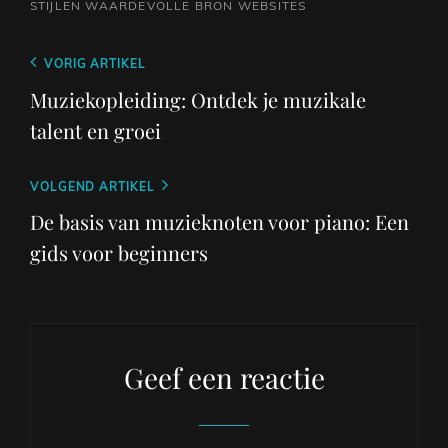
STIJLEN
WAARDEVOLLE BRON
WEBSITES
Berichtnavigatie
Vorig
VORIG ARTIKEL
bericht
Muziekopleiding: Ontdek je muzikale
talent en groei
Volgend
VOLGEND ARTIKEL
bericht
De basis van muzieknoten voor piano: Een
gids voor beginners
Geef een reactie