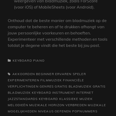
weergeven van bladmuziek, zoals ForScore
(voor iOS) of MobileSheets (voor Android).
Onthoud dat de beste manier om bladmuziek op de
computer te beheren en af ​​te drukken afhangt van
jouw persoonlijke voorkeuren en behoeften.
Experimenteer met verschillende methoden en tools
totdat je degene vindt die het beste bij jou past.
CATEGORIEËN
KEYBOARD
PIANO
TAGS,
AKKOORDEN
BEGINNER
ERVAREN SPELER
EXPERIMENTEREN
FILMMUZIEK
FINANCIËLE
VERPLICHTINGEN
GENRES
GRATIS BLADMUZIEK
GRATIS
BLADMUZIEK KEYBOARD
INSTRUMENT
INTERNET
JAZZSTANDARDS
KEYBOARD
KLASSIEKE MUZIEK
MELODIEËN
MUZIKALE HORIZON VERBREDEN
MUZIKALE
MOGELIJKHEDEN
NIVEAUS
OEFENEN
POPNUMMERS