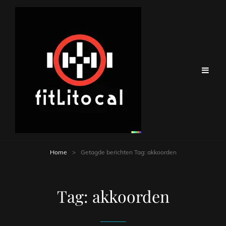
Home
>
Getagde berichten
Tag:
akkoorden
Tag:
akkoorden