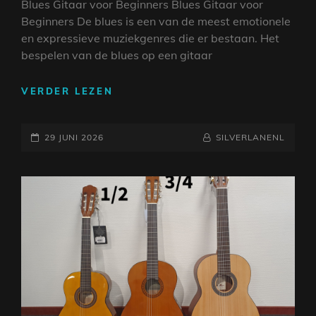
Blues Gitaar voor Beginners Blues Gitaar voor
Beginners De blues is een van de meest emotionele
en expressieve muziekgenres die er bestaan. Het
bespelen van de blues op een gitaar
BEGINNEN
VERDER LEZEN
MET
DE
GEPLAATST
BLUES:
NAAMREGEL
BYLINE
29 JUNI 2026
SILVERLANENL
GITAARLESSEN
OP
VOOR
BEGINNERS