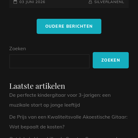
GEPLAATST
LEUKE
NAAMREGEL
BYLINE
03 JUNI 2026
SILVERLANENL
UITDAGING
OP
VOOR
Berichtnavigatie
KINDEREN
OUDERE BERICHTEN
VAN
9
JAAR
Zoeken
ZOEKEN
Laatste artikelen
De perfecte kindergitaar voor 3-jarigen: een
muzikale start op jonge leeftijd
De Prijs van een Kwaliteitsvolle Akoestische Gitaar:
Wat bepaalt de kosten?