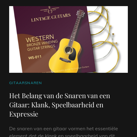
CAT
GITAARSNAREN
LINKS
Het Belang van de Snaren van een
Gitaar: Klank, Speelbaarheid en
Expressie
De snaren van een gitaar vormen het essentiële
element dat de klank en speelbaarheid van dit