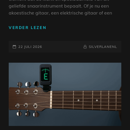
geliefde snaarinstrument bepaalt. Of je nu een
akoestische gitaar, een elektrische gitaar of een
HET
VERDER LEZEN
BELANG
VAN
GEPLAATST
DE
NAAMREGEL
BYLINE
22 JULI 2026
SILVERLANENL
SNAREN
OP
VAN
EEN
GITAAR:
KLANK,
SPEELBAARHEID
EN
EXPRESSIE