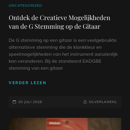
CAT
UNCATEGORIZED
LINKS
Ontdek de Creatieve Mogelijkheden
van de G Stemming op de Gitaar
De G stemming op een gitaar is een veelgebruikte
alternatieve stemming die de klankkleur en
speelmogelijkheden van het instrument aanzienlijk
kan veranderen. Bij de standaard EADGBE
stemming van een gitaar
ONTDEK
VERDER LEZEN
DE
CREATIEVE
GEPLAATST
MOGELIJKHEDEN
NAAMREGEL
BYLINE
20 JULI 2026
SILVERLANENL
VAN
OP
DE
G
STEMMING