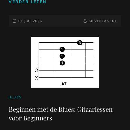
DE
VERDER LEZEN
MAGIE
VAN
GEPLAATST
DE
NAAMREGEL
BYLINE
01 JULI 2026
SILVERLANENL
EERSTE
OP
GITAAR:
EEN
MUZIKALE
ONTDEKKINGSREIS
CAT
BLUES
LINKS
Beginnen met de Blues: Gitaarlessen
voor Beginners