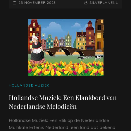
GEPLAATST
DE
NAAMREGEL
BYLINE
28 NOVEMBER 2023
SILVERLANENL
ULTIEME
OP
BESTEMMING
VOOR
NEDERLANDSTALIGE
MUZIEKLIEFHEBBERS!
CAT
HOLLANDSE MUZIEK
LINKS
Hollandse Muziek: Een Klankbord van
Nederlandse Melodieën
Hollandse Muziek: Een Blik op de Nederlandse
Muzikale Erfenis Nederland, een land dat bekend