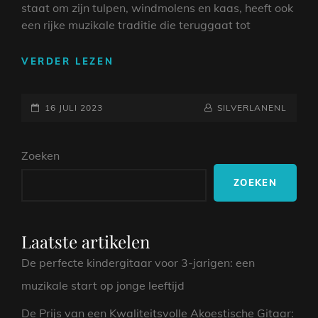
staat om zijn tulpen, windmolens en kaas, heeft ook
een rijke muzikale traditie die teruggaat tot
HOLLANDSE
VERDER LEZEN
MUZIEK:
EEN
GEPLAATST
KLANKBORD
NAAMREGEL
BYLINE
16 JULI 2023
SILVERLANENL
VAN
OP
NEDERLANDSE
Zoeken
MELODIEËN
ZOEKEN
Laatste artikelen
De perfecte kindergitaar voor 3-jarigen: een
muzikale start op jonge leeftijd
De Prijs van een Kwaliteitsvolle Akoestische Gitaar: