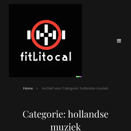
Home
>
Archief voor
Categorie:
hollandse muziek
Categorie:
hollandse
muziek