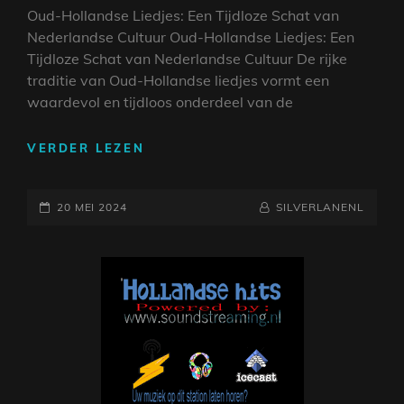
Oud-Hollandse Liedjes: Een Tijdloze Schat van
Nederlandse Cultuur Oud-Hollandse Liedjes: Een
Tijdloze Schat van Nederlandse Cultuur De rijke
traditie van Oud-Hollandse liedjes vormt een
waardevol en tijdloos onderdeel van de
ONTDEK
VERDER LEZEN
DE
TIJDLOZE
GEPLAATST
SCHOONHEID
NAAMREGEL
BYLINE
20 MEI 2024
SILVERLANENL
VAN
OP
OUD-
HOLLANDSE
LIEDJES