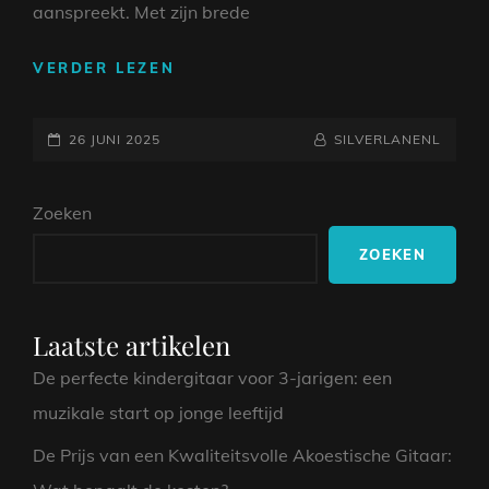
aanspreekt. Met zijn brede
ONTDEK
VERDER LEZEN
DE
MAGIE
GEPLAATST
VAN
NAAMREGEL
BYLINE
26 JUNI 2025
SILVERLANENL
KEYBOARD
OP
SPELEN:
Zoeken
EEN
VERRIJKENDE
ZOEKEN
MUZIKALE
ERVARING
Laatste artikelen
De perfecte kindergitaar voor 3-jarigen: een
muzikale start op jonge leeftijd
De Prijs van een Kwaliteitsvolle Akoestische Gitaar: