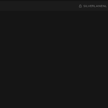
NAAMREGEL
BYLINE
SILVERLANENL