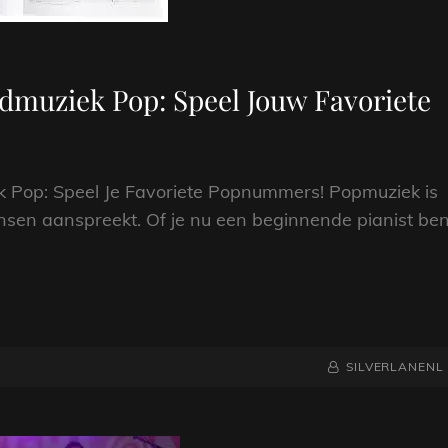
dmuziek Pop: Speel Jouw Favoriete
k Pop: Speel Je Favoriete Popnummers! Popmuziek is
nsen aanspreekt. Of je nu een beginnende pianist ben
NAAMREGEL
BYLINE
SILVERLANENL