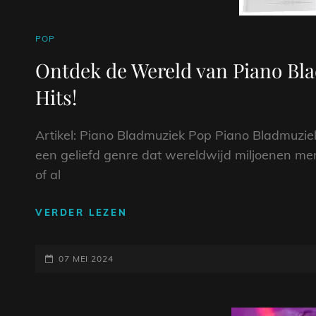
CAT
POP
LINKS
Ontdek de Wereld van Piano Bla
Hits!
Artikel: Piano Bladmuziek Pop Piano Bladmuzie
een geliefd genre dat wereldwijd miljoenen me
of al
ONTDEK
VERDER LEZEN
DE
WERELD
GEPLAATST
VAN
07 MEI 2024
PIANO
OP
BLADMUZIEK
POP: