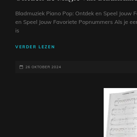
Bladmuziek Piano Pop: Ontdek en Speel Jouw 
en Speel Jouw Favoriete Popnummers Als je een
is
ONTDEK
VERDER LEZEN
DE
MAGIE
GEPLAATST
VAN
26 OKTOBER 2024
BLADMUZIEK
OP
VOOR
PIANO
POP