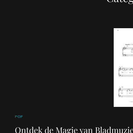
CAT
POP
LINKS
Ontdek de Magie van Bladmuzie