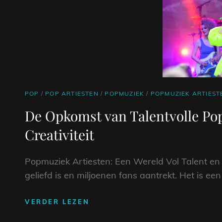
SPEEL
JOUW
FAVORIETE
HITS!
CAT
POP
/
POP ARTIESTEN
/
POPMUZIEK
/
POPMUZIEK ARTIEST
LINKS
De Opkomst van Talentvolle Pop
Creativiteit
Popmuziek Artiesten: Een Wereld Vol Talent en 
geliefd is en miljoenen fans aantrekt. Het is e
DE
VERDER LEZEN
OPKOMST