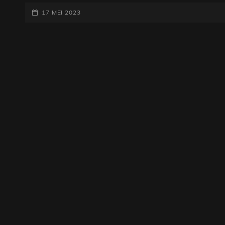
VAN
GEPLAATST
TALENTVOLLE
17 MEI 2023
POPMUZIEK
OP
ARTIESTEN:
EEN
WERELD
VOL
CREATIVITEIT