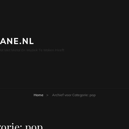
LANE.NL
at Met Metal En Muziek Te Maken Heeft
Home
>
Archief voor
Categorie:
pop
orie:
pop