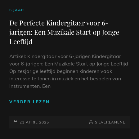
CAT
6 JAAR
LINKS
De Perfecte Kindergitaar voor 6-
jarigen: Een Muzikale Start op Jonge
Leeftijd
Artikel: Kindergitaar voor 6-jarigen Kindergitaar
voor 6-jarigen: Een Muzikale Start op Jonge Leeftijd
Op zesjarige leeftijd beginnen kinderen vaak
interesse te tonen in muziek en het bespelen van
instrumenten. Een
DE
VERDER LEZEN
PERFECTE
KINDERGITAAR
GEPLAATST
VOOR
NAAMREGEL
BYLINE
21 APRIL 2025
SILVERLANENL
6-
OP
JARIGEN: