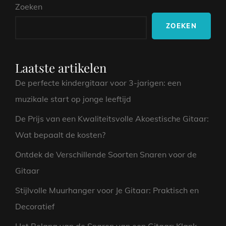
Zoeken
EEN
MUZIKALE
ZOEKEN
START
OP
JONGE
LEEFTIJD
Laatste artikelen
De perfecte kindergitaar voor 3-jarigen: een
muzikale start op jonge leeftijd
De Prijs van een Kwaliteitsvolle Akoestische Gitaar:
Wat bepaalt de kosten?
Ontdek de Verschillende Soorten Snaren voor de
Gitaar
Stijlvolle Muurhanger voor Je Gitaar: Praktisch en
Decoratief