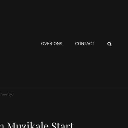
ZOEK
OVER ONS
CONTACT
 Leeftijd
n Muzikale Start