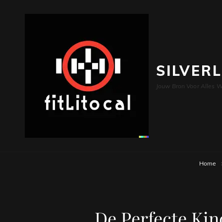
SILVER
Jouw Bron Voor Alles W
Home
De Perfecte Kin