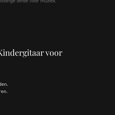
slange liefde voor muziek.
Kindergitaar voor
den.
ren.