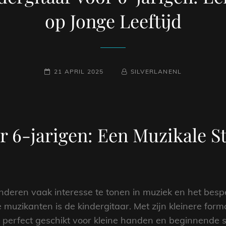
op Jonge Leeftijd
GEPLAATST
NAAMREGEL
BYLINE
21 APRIL 2025
SILVERLANENL
OP
r 6-jarigen: Een Muzikale St
kinderen vaak interesse te tonen in muziek en het bes
 muzikanten is de kindergitaar. Met zijn kleinere for
r perfect geschikt voor kleine handen en beginnende s