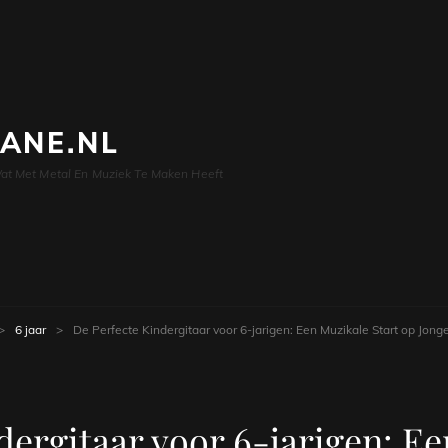
LANE.NL
at Met Metal En Muziek Te Maken Heeft
>
6 jaar
>
De Perfecte Kindergitaar voor 6-jarigen: Een Muzikale Start op Jonge
dergitaar voor 6-jarigen: Ee