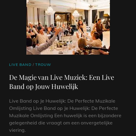
VOLWASSENEN:
EEN
VERRIJKENDE
ERVARING
OP
ELKE
LEEFTIJD
CAT
LIVE BAND
/
TROUW
LINKS
De Magie van Live Muziek: Een Live
Band op Jouw Huwelijk
Live Band op Je Huwelijk: De Perfecte Muzikale
Omlijsting Live Band op Je Huwelijk: De Perfecte
Muzikale Omlijsting Een huwelijk is een bijzondere
gelegenheid die vraagt om een onvergetelijke
viering.