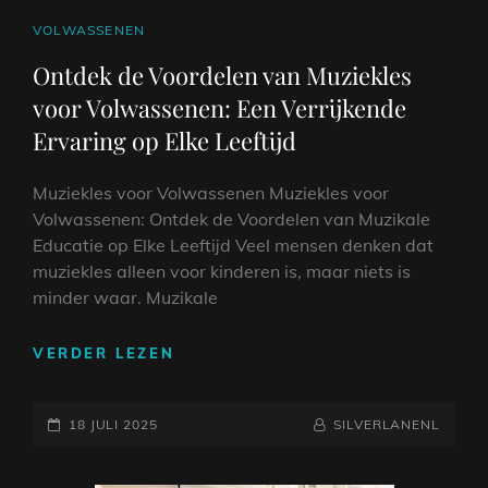
VOOR
VOLWASSENEN
CAT
VOLWASSENEN
LINKS
Ontdek de Voordelen van Muziekles
voor Volwassenen: Een Verrijkende
Ervaring op Elke Leeftijd
Muziekles voor Volwassenen Muziekles voor
Volwassenen: Ontdek de Voordelen van Muzikale
Educatie op Elke Leeftijd Veel mensen denken dat
muziekles alleen voor kinderen is, maar niets is
minder waar. Muzikale
ONTDEK
VERDER LEZEN
DE
VOORDELEN
GEPLAATST
VAN
NAAMREGEL
BYLINE
18 JULI 2025
SILVERLANENL
MUZIEKLES
OP
VOOR