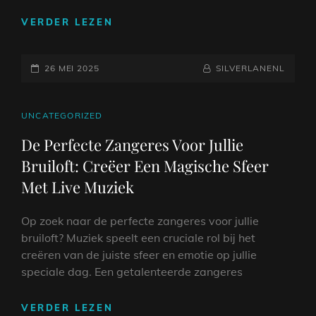
DE
VERDER LEZEN
MAGIE
VAN
GEPLAATST
LIVE
NAAMREGEL
BYLINE
26 MEI 2025
SILVERLANENL
MUZIEK:
OP
EEN
LIVE
CAT
UNCATEGORIZED
BAND
LINKS
De Perfecte Zangeres Voor Jullie
OP
Bruiloft: Creëer Een Magische Sfeer
JOUW
HUWELIJK
Met Live Muziek
Op zoek naar de perfecte zangeres voor jullie
bruiloft? Muziek speelt een cruciale rol bij het
creëren van de juiste sfeer en emotie op jullie
speciale dag. Een getalenteerde zangeres
DE
VERDER LEZEN