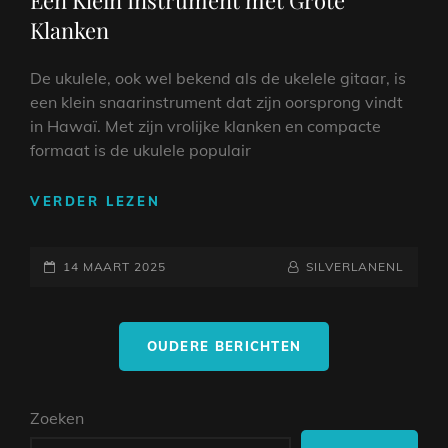
Een Klein Instrument met Grote
Klanken
De ukulele, ook wel bekend als de ukelele gitaar, is
een klein snaarinstrument dat zijn oorsprong vindt
in Hawaï. Met zijn vrolijke klanken en compacte
formaat is de ukulele populair
ONTDEK
VERDER LEZEN
DE
MAGIE
GEPLAATST
VAN
NAAMREGEL
BYLINE
14 MAART 2025
SILVERLANENL
DE
OP
UKELELE
Berichtnavigatie
GITAAR:
OUDERE BERICHTEN
EEN
KLEIN
INSTRUMENT
Zoeken
MET
GROTE