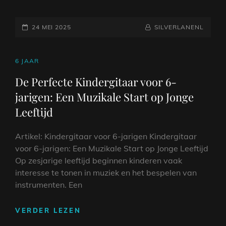
PERFECTE
ZANGERES
GEPLAATST
VOOR
NAAMREGEL
BYLINE
24 MEI 2025
SILVERLANENL
JULLIE
OP
BRUILOFT:
CREËER
CAT
6 JAAR
EEN
LINKS
De Perfecte Kindergitaar voor 6-
MAGISCHE
jarigen: Een Muzikale Start op Jonge
SFEER
MET
Leeftijd
LIVE
MUZIEK
Artikel: Kindergitaar voor 6-jarigen Kindergitaar
voor 6-jarigen: Een Muzikale Start op Jonge Leeftijd
Op zesjarige leeftijd beginnen kinderen vaak
interesse te tonen in muziek en het bespelen van
instrumenten. Een
DE
VERDER LEZEN
PERFECTE