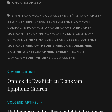
CATEGORIEËN
UNCATEGORIZED
TAGS,
3 4 GITAAR VOOR VOLWASSENEN
3/4 GITAAR
ARMEN
BEGINNER
BEGINNERS
BEVREDIGENDE
COMFORT
COMPACTE FORMAAT
DRAAGBAARHEID
ERVAREN
MUZIKANT
ERVARING
FORMAAT
FULL-SIZE GITAAR
GITAAR
KLEINERE HANDEN
LEREN
LESSEN
LONENDE
MUZIKALE REIS
OPTREDENS
REISVRIENDELIJKHEID
SPANNING
SPEELBAARHEID
SPELEN
TECHNIEK
VAARDIGHEDEN
VINGERS
VOLWASSENE
Berichtnavigatie
Vorig
VORIG ARTIKEL
bericht
Ontdek de Kwaliteit en Klank van
Epiphone Gitaren
Volgend
VOLGEND ARTIKEL
bericht
Het Belang van het Brugzadel bij de Gitaar: