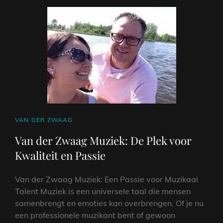
VOOR
HARMONIE
EN
MELODIE
CAT
VAN DER ZWAAG
LINKS
Van der Zwaag Muziek: De Plek voor
Kwaliteit en Passie
Van der Zwaag Muziek: Een Passie voor Muzikaal
Talent Muziek is een universele taal die mensen
samenbrengt en emoties kan overbrengen. Of je nu
een professionele muzikant bent of gewoon