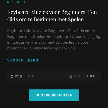
CAT
KEYBOARD
LINKS
Keyboard Muziek voor Beginners: Een
Gids om te Beginnen met Spelen
Keyboard Muziek voor Beginners: Een Gids om te
Beginnen met Spelen Het keyboard is een veelzijdig
en toegankelijk instrument dat perfect is voor
beginners die willen leren spelen. Of je
KEYBOARD
VERDER LEZEN
MUZIEK
VOOR
GEPLAATST
BEGINNERS:
NAAMREGEL
BYLINE
02 JUNI 2023
SILVERLANENL
EEN
OP
GIDS
Berichtnavigatie
OM
OUDERE BERICHTEN
TE
BEGINNEN
MET