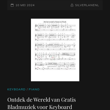
GEPLAATST
KEYBOARD
NAAMREGEL
BYLINE
10 MEI 2024
SILVERLANENL
MET
OP
LETTERS:
EENVOUDIG
BEGINNEN
MET
SPELEN
CAT
KEYBOARD
/
PIANO
LINKS
Ontdek de Wereld van Gratis
Bladmuziek voor Keyboard