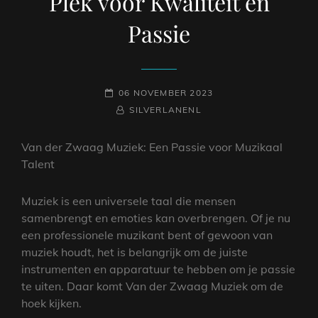
Plek voor Kwaliteit en
Passie
GEPLAATST
06 NOVEMBER 2023
OP
NAAMREGEL
BYLINE
SILVERLANENL
Van der Zwaag Muziek: Een Passie voor Muzikaal
Talent
Muziek is een universele taal die mensen
samenbrengt en emoties kan overbrengen. Of je nu
een professionele muzikant bent of gewoon van
muziek houdt, het is belangrijk om de juiste
instrumenten en apparatuur te hebben om je passie
te uiten. Daar komt Van der Zwaag Muziek om de
hoek kijken.