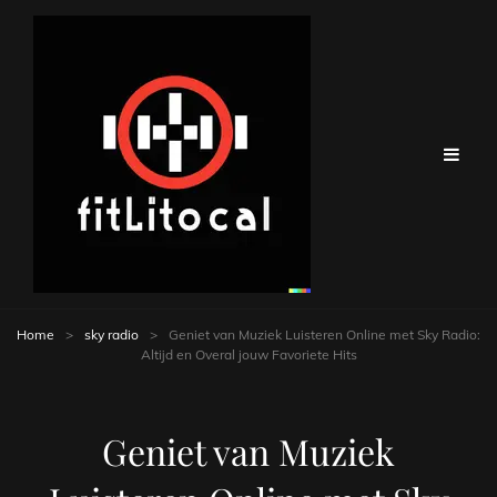
Home
>
sky radio
>
Geniet van Muziek Luisteren Online met Sky Radio:
Altijd en Overal jouw Favoriete Hits
Geniet van Muziek