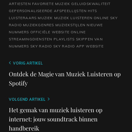
ARTIESTEN
FAVORIETE MUZIEK
GELUIDSKWALITEIT
GEPERSONALISEERDE AFSPEELLIJSTEN
HITS
LUISTERAARS
MUZIEK
MUZIEK LUISTEREN ONLINE SKY
RADIO
MUZIEKGENRES
MUZIEKSTIJLEN
NIEUWE
NUMMERS
OFFICIËLE WEBSITE
ONLINE
STREAMINGDIENSTEN
PLAYLISTS
SKIPPEN VAN
NUMMERS
SKY RADIO
SKY RADIO APP
WEBSITE
Berichtnavigatie
Vorig
VORIG ARTIKEL
bericht
Ontdek de Magie van Muziek Luisteren op
Spotify
Volgend
VOLGEND ARTIKEL
bericht
Het gemak van muziek luisteren op
internet: jouw soundtrack binnen
handbereik