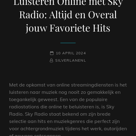
Luisteren Online met Sky
Radio: Altijd en Overal
jouw Favoriete Hits
GEPLAATST
10 APRIL 2024
NAAMREGEL
BYLINE
OP
SILVERLANENL
Met de opkomst van online streamingdiensten is het
luisteren naar muziek nog nooit zo gemakkelijk en
toegankelijk geweest. Een van de populaire
radiostations die online te beluisteren is, is Sky
Radio. Sky Radio staat bekend om zijn brede
selectie aan hits en muziekgenres die perfect zijn
voor achtergrondmuziek tijdens het werk, autorijden
of gewoon ontspannen.