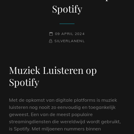
Spotify
GEPLAATST
09 APRIL 2024
NAAMREGEL
BYLINE
OP
SILVERLANENL
Muziek Luisteren op
Spotify
Met de opkomst van digitale platforms is muziek
luisteren nog nooit zo eenvoudig en toegankelijk
geweest. Een van de meest populaire
streamingdiensten die wereldwijd wordt gebruikt,
is Spotify. Met miljoenen nummers binnen