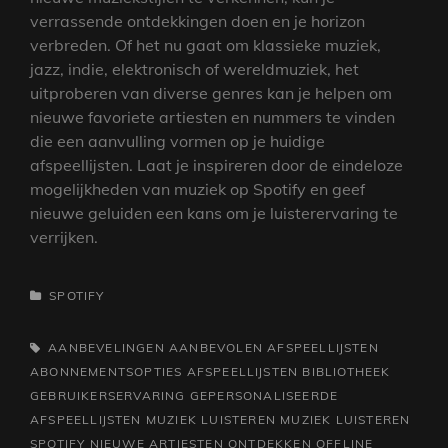
verrassende ontdekkingen doen en je horizon
verbreden. Of het nu gaat om klassieke muziek,
jazz, indie, elektronisch of wereldmuziek, het
uitproberen van diverse genres kan je helpen om
nieuwe favoriete artiesten en nummers te vinden
die een aanvulling vormen op je huidige
afspeellijsten. Laat je inspireren door de eindeloze
mogelijkheden van muziek op Spotify en geef
nieuwe geluiden een kans om je luisterervaring te
verrijken.
CATEGORIEËN
SPOTIFY
TAGS,
AANBEVELINGEN
AANBEVOLEN AFSPEELLIJSTEN
ABONNEMENTSOPTIES
AFSPEELLIJSTEN
BIBLIOTHEEK
GEBRUIKERSERVARING
GEPERSONALISEERDE
AFSPEELLIJSTEN
MUZIEK LUISTEREN
MUZIEK LUISTEREN
SPOTIFY
NIEUWE ARTIESTEN ONTDEKKEN
OFFLINE