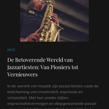
VERKENNING
VAN
HET
GENRE
CAT
JAZZ
LINKS
De Betoverende Wereld van
Jazzartiesten: Van Pioniers tot
Vernieuwers
In de wereld van muziek zijn jazzartiesten vaak de
belichaming van creativiteit, expressie en
virtuositeit. Met hun unieke stijlen,
improvisatievermogen en diepgewortelde passie