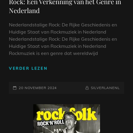
Rock: Een Verkenning van het Genre in
Nederland
Nederlandstalige Rock: De Rijke Geschiedenis en
Huidige Staat van Rockmuziek in Nederland
Nederlandstalige Rock: De Rijke Geschiedenis en
Huidige Staat van Rockmuziek in Nederland
Rockmuziek is een genre dat wereldwijd
DE
VERDER LEZEN
OPKOMST
VAN
GEPLAATST
NEDERLANDSTALIGE
NAAMREGEL
BYLINE
20 NOVEMBER 2024
SILVERLANENL
ROCK:
OP
EEN
VERKENNING
VAN
HET
GENRE