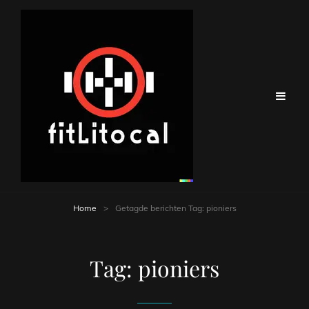
Home
>
Getagde berichten
Tag:
pioniers
Tag:
pioniers