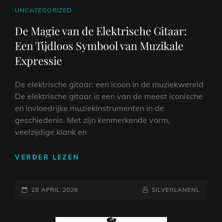
CAT
UNCATEGORIZED
LINKS
De Magie van de Elektrische Gitaar:
Een Tijdloos Symbool van Muzikale
Expressie
De elektrische gitaar: een icoon in de muziekwereld
De elektrische gitaar is een van de meest iconische
en invloedrijke muziekinstrumenten in de
geschiedenis. Met zijn kenmerkende vorm,
veelzijdige klank en
DE
VERDER LEZEN
MAGIE
VAN
GEPLAATST
DE
NAAMREGEL
BYLINE
28 APRIL 2026
SILVERLANENL
ELEKTRISCHE
OP
GITAAR:
EEN