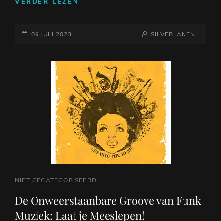
DE
VERDER LEZEN
KRACHTIGE
KLANKEN
GEPLAATST
VAN
NAAMREGEL
BYLINE
06 JULI 2023
SILVERLANENL
ROCKMUZIEK:
OP
EEN
TIJDLOZE
ENERGIE
CAT
NIET GECATEGORISEERD
LINKS
De Onweerstaanbare Groove van Funk
Muziek: Laat je Meeslepen!