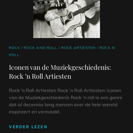
IN
NEDERLAND
CAT
ROCK
/
ROCK AND ROLL
/
ROCK ARTIESTEN
/
ROCK N
LINKS
ROLL
Iconen van de Muziekgeschiedenis:
Rock ’n Roll Artiesten
Rock ’n Roll Artiesten Rock ’n Roll Artiesten: Iconen
van de Muziekgeschiedenis Rock ’n roll is een genre
dat al decennia lang mensen over de hele wereld
inspireert en vermaakt.
ICONEN
VERDER LEZEN
VAN