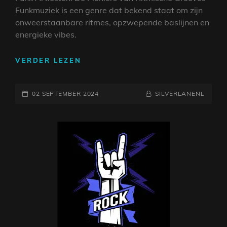
Funkmuziek is een genre dat bekend staat om zijn
onweerstaanbare ritmes, opzwepende baslijnen en
energieke vibes.
DE
VERDER LEZEN
GROOVY
WERELD
GEPLAATST
VAN
NAAMREGEL
BYLINE
02 SEPTEMBER 2024
SILVERLANENL
FUNK
OP
ARTIESTEN:
ONTDEK
HUN
RITMISCHE
MAGIE