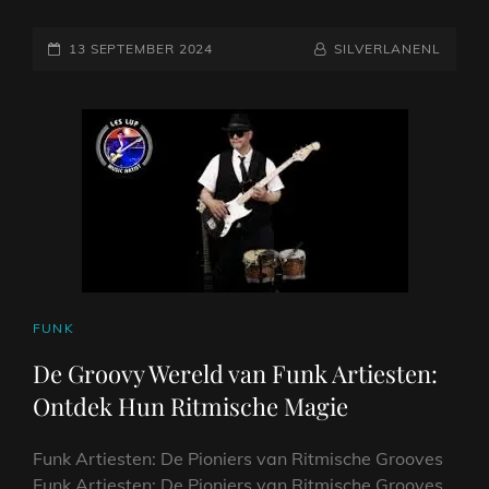
DE
GEPLAATST
MUZIEKGESCHIEDENIS:
NAAMREGEL
BYLINE
13 SEPTEMBER 2024
SILVERLANENL
ROCK
OP
’N
ROLL
ARTIESTEN
CAT
FUNK
LINKS
De Groovy Wereld van Funk Artiesten:
Ontdek Hun Ritmische Magie
Funk Artiesten: De Pioniers van Ritmische Grooves
Funk Artiesten: De Pioniers van Ritmische Grooves