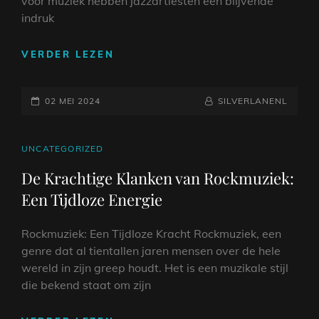
voor muziek hebben jazzartiesten een blijvende
indruk
DE
VERDER LEZEN
BETOVERENDE
WERELD
GEPLAATST
VAN
NAAMREGEL
BYLINE
02 MEI 2024
SILVERLANENL
JAZZARTIESTEN:
OP
VAN
PIONIERS
CAT
UNCATEGORIZED
TOT
LINKS
De Krachtige Klanken van Rockmuziek:
VERNIEUWERS
Een Tijdloze Energie
Rockmuziek: Een Tijdloze Kracht Rockmuziek, een
genre dat al tientallen jaren mensen over de hele
wereld in zijn greep houdt. Het is een muzikale stijl
die bekend staat om zijn