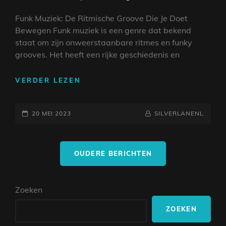
Funk Muziek: De Ritmische Groove Die Je Doet
Bewegen Funk muziek is een genre dat bekend
staat om zijn onweerstaanbare ritmes en funky
grooves. Het heeft een rijke geschiedenis en
DE
VERDER LEZEN
ONWEERSTAANBARE
GROOVE
GEPLAATST
VAN
NAAMREGEL
BYLINE
20 MEI 2023
SILVERLANENL
FUNK
OP
MUZIEK:
Berichtnavigatie
LAAT
OUDERE BERICHTEN
JE
MEESLEPEN!
Zoeken
ZOEKEN