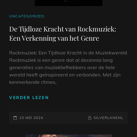
CAT
UNCATEGORIZED
LINKS
De Tijdloze Kracht van Rockmuziek:
Een Verkenning van het Genre
Rockmuziek: Een Tijdloze Kracht in de Muziekwereld
Rockmuziek is een genre dat al decennia lang
generaties van muziekliefhebbers over de hele
wereld heeft geïnspireerd en verbonden. Met zijn
kenmerkende ritmes,
DE
VERDER LEZEN
TIJDLOZE
KRACHT
GEPLAATST
VAN
NAAMREGEL
BYLINE
15 MEI 2024
SILVERLANENL
ROCKMUZIEK:
OP
EEN