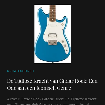
CAT
UNCATEGORIZED
LINKS
De Tijdloze Kracht van Gitaar Rock: Een
Ode aan een Iconisch Genre
Artikel: Gitaar Rock Gitaar Rock: De Tijdloze Kracht
van Gitaarmuziek Gitaar rock, een genre dat al