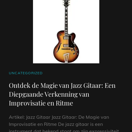
TIJDLOOS
SYMBOOL
VAN
MUZIKALE
EXPRESSIE
CAT
UNCATEGORIZED
LINKS
Ontdek de Magie van Jazz Gitaar: Een
Diepgaande Verkenning van
Improvisatie en Ritme
Artikel: Jazz Gitaar Jazz Gitaar: De Magie van
Improvisatie en Ritme De jazz gitaar is een
instrument dat bekend staat om zijn expressiviteit,