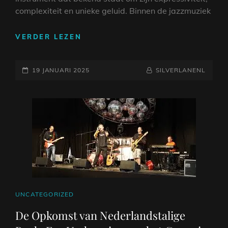
complexiteit en unieke geluid. Binnen de jazzmuziek
ONTDEK
VERDER LEZEN
DE
MAGIE
GEPLAATST
VAN
NAAMREGEL
BYLINE
19 JANUARI 2025
SILVERLANENL
JAZZ
OP
GITAAR:
EEN
DIEPGAANDE
VERKENNING
VAN
IMPROVISATIE
EN
RITME
CAT
UNCATEGORIZED
LINKS
De Opkomst van Nederlandstalige